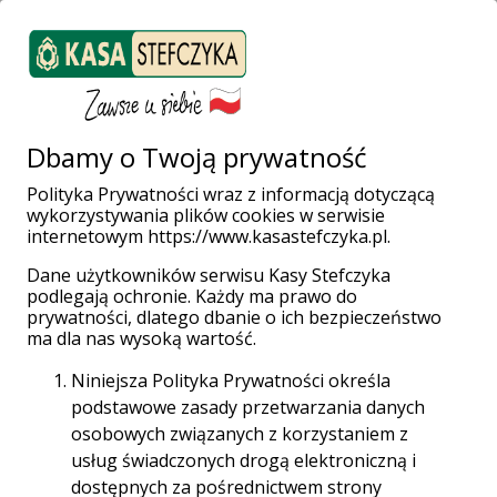
ZALOGUJ SIĘ
Załóż konto
Weź pożyczkę
Dbamy o Twoją prywatność
Polityka Prywatności wraz z informacją dotyczącą
wykorzystywania plików cookies w serwisie
Strona główna
Placówki i Bankomaty
Warszawa
internetowym https://www.kasastefczyka.pl.
Grochowska 136
Dane użytkowników serwisu Kasy Stefczyka
podlegają ochronie. Każdy ma prawo do
prywatności, dlatego dbanie o ich bezpieczeństwo
ma dla nas wysoką wartość.
Niniejsza Polityka Prywatności określa
Placówka Stefczyk Finanse
podstawowe zasady przetwarzania danych
osobowych związanych z korzystaniem z
Warszawa, Grochowska 136
usług świadczonych drogą elektroniczną i
dostępnych za pośrednictwem strony
04-328 Warszawa, Grochowska 136