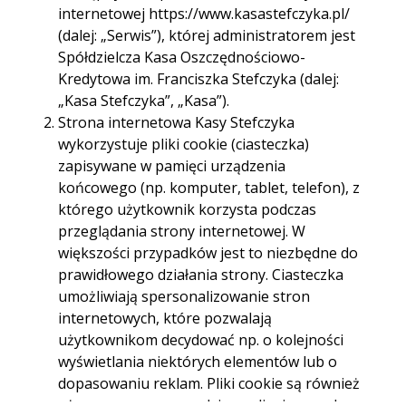
internetowej https://www.kasastefczyka.pl/
Godziny otwarcia:
pon. - pt. 09.00-16.30
(dalej: „Serwis”), której administratorem jest
Spółdzielcza Kasa Oszczędnościowo-
Telefon:
227401815
Kredytowa im. Franciszka Stefczyka (dalej:
227401816
„Kasa Stefczyka”, „Kasa”).
227401817
Strona internetowa Kasy Stefczyka
E-mail:
065warszawa.grochowska@kasystefczyka.pl
wykorzystuje pliki cookie (ciasteczka)
zapisywane w pamięci urządzenia
końcowego (np. komputer, tablet, telefon), z
którego użytkownik korzysta podczas
przeglądania strony internetowej. W
większości przypadków jest to niezbędne do
Trasa
Start
prawidłowego działania strony. Ciasteczka
umożliwiają spersonalizowanie stron
internetowych, które pozwalają
użytkownikom decydować np. o kolejności
wyświetlania niektórych elementów lub o
dopasowaniu reklam. Pliki cookie są również
używane przez narzędzia analizujące ruch na