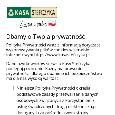
ZALOGUJ SIĘ
Załóż konto
Weź pożyczkę
Dbamy o Twoją prywatność
Polityka Prywatności wraz z informacją dotyczącą
wykorzystywania plików cookies w serwisie
Strona główna
Placówki i Bankomaty
Złotoryja
Basztowa 1
internetowym https://www.kasastefczyka.pl.
Dane użytkowników serwisu Kasy Stefczyka
podlegają ochronie. Każdy ma prawo do
prywatności, dlatego dbanie o ich bezpieczeństwo
ma dla nas wysoką wartość.
Niniejsza Polityka Prywatności określa
Placówka Stefczyk Finanse
podstawowe zasady przetwarzania danych
Złotoryja, Basztowa 1
osobowych związanych z korzystaniem z
usług świadczonych drogą elektroniczną i
59-500 Złotoryja, Basztowa 1
dostępnych za pośrednictwem strony