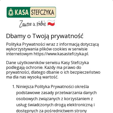
ZALOGUJ SIĘ
Załóż konto
Weź pożyczkę
Dbamy o Twoją prywatność
Polityka Prywatności wraz z informacją dotyczącą
wykorzystywania plików cookies w serwisie
Strona główna
Aktualności
internetowym https://www.kasastefczyka.pl.
Dane użytkowników serwisu Kasy Stefczyka
podlegają ochronie. Każdy ma prawo do
prywatności, dlatego dbanie o ich bezpieczeństwo
Rewolucja w płatnościach - wybierz
06.03
ma dla nas wysoką wartość.
opłatomat i omiń kolejki!
2024
Niniejsza Polityka Prywatności określa
Kasa Stefczyka wprowadza do placówek
urządzenia E-KASA. Ten nowoczesny
podstawowe zasady przetwarzania danych
samoobsługowy opłatomat pozwala na
osobowych związanych z korzystaniem z
wykonanie przez klienta transakcji za
usług świadczonych drogą elektroniczną i
pomoc…
dostępnych za pośrednictwem strony