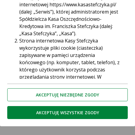
internetowej https://www.kasastefczyka.pl/
(dalej: „Serwis”), której administratorem jest
Spółdzielcza Kasa Oszczędnościowo-
WIELKI KONKURS DLA CZŁONKÓW
04.03
Kredytowa im. Franciszka Stefczyka (dalej:
SKEF I SKOK pt: „Wielcy polscy
2024
„Kasa Stefczyka”, „Kasa”).
ekonomiści”
Strona internetowa Kasy Stefczyka
Zapraszamy do szóstej edycji konkursu.
wykorzystuje pliki cookie (ciasteczka)
zapisywane w pamięci urządzenia
końcowego (np. komputer, tablet, telefon), z
którego użytkownik korzysta podczas
przeglądania strony internetowej. W
Oszczędzaj bez wysiłku!
większości przypadków jest to niezbędne do
23.02
prawidłowego działania strony. Ciasteczka
2024
Wyobraź sobie, że robisz zakupy, płacisz
AKCEPTUJĘ NIEZBĘDNE ZGODY
rachunki lub wypłacasz gotówkę i…
umożliwiają spersonalizowanie stron
automatycznie oszczędzasz. Teraz
internetowych, które pozwalają
zakładając skarbonkę możesz odkładać
użytkownikom decydować np. o kolejności
AKCEPTUJĘ WSZYSTKIE ZGODY
drob…
wyświetlania niektórych elementów lub o
dopasowaniu reklam. Pliki cookie są również
używane przez narzędzia analizujące ruch na