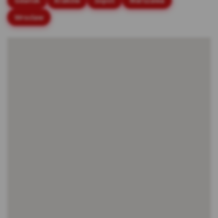
Gdańsk
Kraków
Sopot
Warszawa
stronach internetowych.
Wrocław
Rodzaje cookies stosowane w Serwisie:
Cookies sesyjne – są to tymczasowe cookies,
przechowywane w pamięci przeglądarki do
momentu zakończenia sesji przeglądarki,
czyli do momentu jej zamknięcia lub
zakończenia realizacji funkcjonalności np.
prawidłowego wysłania formularza. Te
cookie są konieczne, aby niektóre aplikacje
lub funkcjonalności działały poprawnie.
Cookies stałe – dzięki nim ponowne
korzystanie z Serwisu jest łatwiejsze. Te
cookies przechowywane są przez
przeglądarki tak długo jak określono w
parametrach cookies lub do momentu ich
usunięcia przez użytkownika.
Cookies naszych zaufanych Partnerów* – to
cookies dostarczane przez podmioty