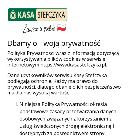
ZALOGUJ SIĘ
Załóż konto
Weź pożyczkę
Dbamy o Twoją prywatność
Polityka Prywatności wraz z informacją dotyczącą
wykorzystywania plików cookies w serwisie
Strona główna
Placówki i Bankomaty
Chełmno
internetowym https://www.kasastefczyka.pl.
Dane użytkowników serwisu Kasy Stefczyka
podlegają ochronie. Każdy ma prawo do
prywatności, dlatego dbanie o ich bezpieczeństwo
Wpłatomaty bez opłat!
ma dla nas wysoką wartość.
Wpłacaj gotówkę w całej sieci Planet Cash oraz
Niniejsza Polityka Prywatności określa
Euronet za darmo aż do 31.12.2028 r.
podstawowe zasady przetwarzania danych
osobowych związanych z korzystaniem z
Sieć Planet Cash
usług świadczonych drogą elektroniczną i
dostępnych za pośrednictwem strony