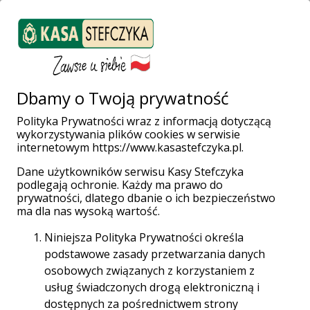
ZALOGUJ SIĘ
Załóż konto
Weź pożyczkę
Dbamy o Twoją prywatność
Polityka Prywatności wraz z informacją dotyczącą
wykorzystywania plików cookies w serwisie
Strona główna
Placówki i Bankomaty
Ełk
internetowym https://www.kasastefczyka.pl.
Dane użytkowników serwisu Kasy Stefczyka
podlegają ochronie. Każdy ma prawo do
prywatności, dlatego dbanie o ich bezpieczeństwo
Wpłatomaty bez opłat!
ma dla nas wysoką wartość.
Wpłacaj gotówkę w całej sieci Planet Cash oraz
Niniejsza Polityka Prywatności określa
Euronet za darmo aż do 31.12.2028 r.
podstawowe zasady przetwarzania danych
osobowych związanych z korzystaniem z
Sieć Planet Cash
usług świadczonych drogą elektroniczną i
dostępnych za pośrednictwem strony