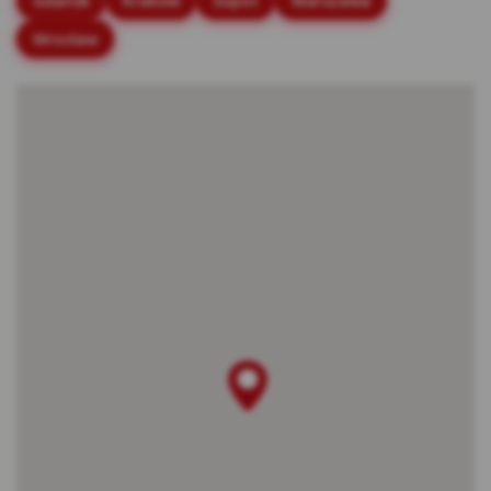
Gdańsk
Kraków
Sopot
Warszawa
stronach internetowych.
Wrocław
Rodzaje cookies stosowane w Serwisie:
Cookies sesyjne – są to tymczasowe cookies,
przechowywane w pamięci przeglądarki do
momentu zakończenia sesji przeglądarki,
czyli do momentu jej zamknięcia lub
zakończenia realizacji funkcjonalności np.
prawidłowego wysłania formularza. Te
cookie są konieczne, aby niektóre aplikacje
lub funkcjonalności działały poprawnie.
Cookies stałe – dzięki nim ponowne
korzystanie z Serwisu jest łatwiejsze. Te
cookies przechowywane są przez
przeglądarki tak długo jak określono w
parametrach cookies lub do momentu ich
usunięcia przez użytkownika.
Cookies naszych zaufanych Partnerów* – to
cookies dostarczane przez podmioty