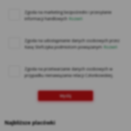
na innych stronach internetowych do
preferencji użytkownika za pomocą narzędzi
Zgoda na marketing bezpośredni i przesyłanie
takich jak np. Google Ads i Google Marketing
informacji handlowych
Rozwiń
Platform. Użytkownik w każdej chwili może
zrezygnować z cookies Google lub określić,
czy wyraża zgodę na profilowanie reklam w
Zgoda na udostępnianie danych osobowych przez
Internecie z wykorzystaniem technologii
Kasę Stefczyka podmiotom powiązanym
Rozwiń
Google, w ustawieniach reklam
https://adssettings.google.pllink otwiera się
w nowym oknie;
Zgoda na przetwarzanie danych osobowych w
Reklam serwisu społecznościowego
przypadku nienawiązania relacji Członkowskiej.
Facebook – w celu śledzenia aktywności
użytkowników portalu Facebook na potrzeby
analizy rynku oraz rozwoju produktów Kasy.
Wyślij
Te cookies pozwalają na dopasowanie
przekazu do konkretnej grupy
użytkowników oraz ocenę skuteczności
kampanii reklamowych prowadzonych na
Najbliższe placówki
portalu Facebook. Kasy wykorzystuje pliki