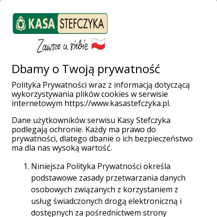
ZALOGUJ SIĘ
Załóż konto
Weź pożyczkę
Dbamy o Twoją prywatność
Polityka Prywatności wraz z informacją dotyczącą
wykorzystywania plików cookies w serwisie
Strona główna
Placówki i Bankomaty
Garwolin
internetowym https://www.kasastefczyka.pl.
ul. Kościuszki 22A
Dane użytkowników serwisu Kasy Stefczyka
podlegają ochronie. Każdy ma prawo do
prywatności, dlatego dbanie o ich bezpieczeństwo
ma dla nas wysoką wartość.
Niniejsza Polityka Prywatności określa
podstawowe zasady przetwarzania danych
osobowych związanych z korzystaniem z
usług świadczonych drogą elektroniczną i
Placówka Partnerska
dostępnych za pośrednictwem strony