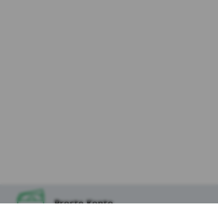
osób odwiedzających Serwis (dalej:
„Użytkownicy Serwisu”) i dokłada należytej
staranności, aby dane osobowe były
przetwarzane zgodnie z celem i zakresem
korzystania z usług dostępnych za
pośrednictwem Serwisu, w tym podstron
internetowych, aplikacji i innych
funkcjonalności oraz treścią zapisaną w
plikach cookies, które instalowane są w
Serwisie oraz na stronach partnerów Kasy,
tak aby korzystanie z Serwisu uczynić
możliwie jak najbezpieczniejszym i
najwygodniejszym dla Użytkowników.
9.W odniesieniu do danych zapisanych w
niektórych ww. plikach cookies dostęp do nich
mogą mieć podmioty z technologii, których
korzysta Kasa Stefczyka lub Podmioty, których
tzw. wtyczki znajdują się w Serwisie, w
Proste Konto
szczególności Serwisy Partnerskie.