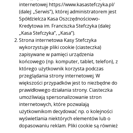
Garwolin, ul. Kościuszki 22A
internetowej https://www.kasastefczyka.pl/
(dalej: „Serwis”), której administratorem jest
08-400 Garwolin, ul. Kościuszki 22A
Spółdzielcza Kasa Oszczędnościowo-
Godziny otwarcia:
pon. - pt. 08.00 - 16.00
Kredytowa im. Franciszka Stefczyka (dalej:
„Kasa Stefczyka”, „Kasa”).
Telefon:
256822799
Strona internetowa Kasy Stefczyka
507177786
wykorzystuje pliki cookie (ciasteczka)
zapisywane w pamięci urządzenia
E-mail:
Garwolin.Kosciuszki@kasastefczyka.pl
końcowego (np. komputer, tablet, telefon), z
którego użytkownik korzysta podczas
przeglądania strony internetowej. W
większości przypadków jest to niezbędne do
Trasa
Start
prawidłowego działania strony. Ciasteczka
umożliwiają spersonalizowanie stron
internetowych, które pozwalają
użytkownikom decydować np. o kolejności
wyświetlania niektórych elementów lub o
dopasowaniu reklam. Pliki cookie są również
używane przez narzędzia analizujące ruch na