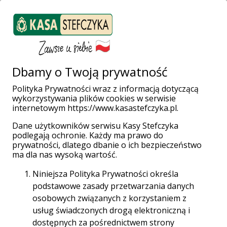
ZALOGUJ SIĘ
Załóż konto
Weź pożyczkę
Dbamy o Twoją prywatność
Polityka Prywatności wraz z informacją dotyczącą
wykorzystywania plików cookies w serwisie
Strona główna
Placówki i Bankomaty
Inowrocław
internetowym https://www.kasastefczyka.pl.
Dane użytkowników serwisu Kasy Stefczyka
podlegają ochronie. Każdy ma prawo do
prywatności, dlatego dbanie o ich bezpieczeństwo
Wpłatomaty bez opłat!
ma dla nas wysoką wartość.
Wpłacaj gotówkę w całej sieci Planet Cash oraz
Niniejsza Polityka Prywatności określa
Euronet za darmo aż do 31.12.2028 r.
podstawowe zasady przetwarzania danych
osobowych związanych z korzystaniem z
Sieć Planet Cash
usług świadczonych drogą elektroniczną i
dostępnych za pośrednictwem strony