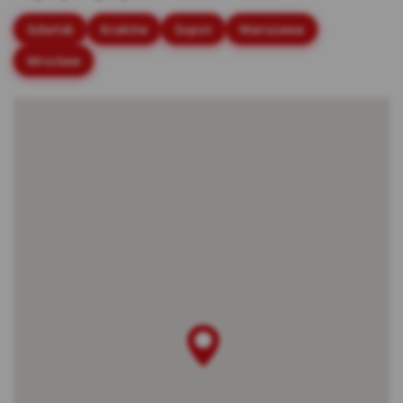
stronach internetowych.
Gdańsk
Kraków
Sopot
Warszawa
Rodzaje cookies stosowane w Serwisie:
Wrocław
Cookies sesyjne – są to tymczasowe cookies,
przechowywane w pamięci przeglądarki do
momentu zakończenia sesji przeglądarki,
czyli do momentu jej zamknięcia lub
zakończenia realizacji funkcjonalności np.
prawidłowego wysłania formularza. Te
cookie są konieczne, aby niektóre aplikacje
lub funkcjonalności działały poprawnie.
Cookies stałe – dzięki nim ponowne
korzystanie z Serwisu jest łatwiejsze. Te
cookies przechowywane są przez
przeglądarki tak długo jak określono w
parametrach cookies lub do momentu ich
usunięcia przez użytkownika.
Cookies naszych zaufanych Partnerów* – to
cookies dostarczane przez podmioty