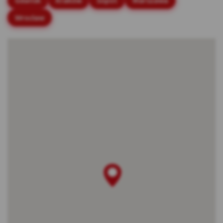
Gdańsk
Kraków
Sopot
Warszawa
stronach internetowych.
Wrocław
Rodzaje cookies stosowane w Serwisie:
Cookies sesyjne – są to tymczasowe cookies,
przechowywane w pamięci przeglądarki do
momentu zakończenia sesji przeglądarki,
czyli do momentu jej zamknięcia lub
zakończenia realizacji funkcjonalności np.
prawidłowego wysłania formularza. Te
cookie są konieczne, aby niektóre aplikacje
lub funkcjonalności działały poprawnie.
Cookies stałe – dzięki nim ponowne
korzystanie z Serwisu jest łatwiejsze. Te
cookies przechowywane są przez
przeglądarki tak długo jak określono w
parametrach cookies lub do momentu ich
usunięcia przez użytkownika.
Cookies naszych zaufanych Partnerów* – to
cookies dostarczane przez podmioty