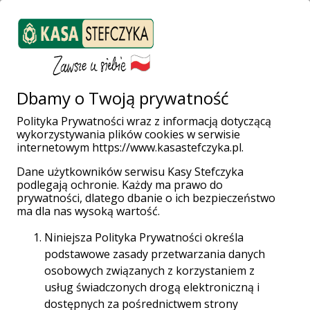
ZALOGUJ SIĘ
Załóż konto
Weź pożyczkę
Dbamy o Twoją prywatność
Polityka Prywatności wraz z informacją dotyczącą
wykorzystywania plików cookies w serwisie
Strona główna
Placówki i Bankomaty
Jasło
internetowym https://www.kasastefczyka.pl.
Dane użytkowników serwisu Kasy Stefczyka
podlegają ochronie. Każdy ma prawo do
prywatności, dlatego dbanie o ich bezpieczeństwo
Wpłatomaty bez opłat!
ma dla nas wysoką wartość.
Wpłacaj gotówkę w całej sieci Planet Cash oraz
Niniejsza Polityka Prywatności określa
Euronet za darmo aż do 31.12.2028 r.
podstawowe zasady przetwarzania danych
osobowych związanych z korzystaniem z
Sieć Planet Cash
usług świadczonych drogą elektroniczną i
dostępnych za pośrednictwem strony