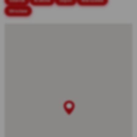
Gdańsk
Kraków
Sopot
Warszawa
stronach internetowych.
Wrocław
Rodzaje cookies stosowane w Serwisie:
Cookies sesyjne – są to tymczasowe cookies,
przechowywane w pamięci przeglądarki do
momentu zakończenia sesji przeglądarki,
czyli do momentu jej zamknięcia lub
zakończenia realizacji funkcjonalności np.
prawidłowego wysłania formularza. Te
cookie są konieczne, aby niektóre aplikacje
lub funkcjonalności działały poprawnie.
Cookies stałe – dzięki nim ponowne
korzystanie z Serwisu jest łatwiejsze. Te
cookies przechowywane są przez
przeglądarki tak długo jak określono w
parametrach cookies lub do momentu ich
usunięcia przez użytkownika.
Cookies naszych zaufanych Partnerów* – to
cookies dostarczane przez podmioty