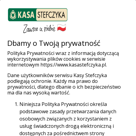
ZALOGUJ SIĘ
Załóż konto
Weź pożyczkę
Dbamy o Twoją prywatność
Polityka Prywatności wraz z informacją dotyczącą
wykorzystywania plików cookies w serwisie
Strona główna
Placówki i Bankomaty
Kościan
internetowym https://www.kasastefczyka.pl.
Dane użytkowników serwisu Kasy Stefczyka
podlegają ochronie. Każdy ma prawo do
prywatności, dlatego dbanie o ich bezpieczeństwo
Wpłatomaty bez opłat!
ma dla nas wysoką wartość.
Wpłacaj gotówkę w całej sieci Planet Cash oraz
Niniejsza Polityka Prywatności określa
Euronet za darmo aż do 31.12.2028 r.
podstawowe zasady przetwarzania danych
osobowych związanych z korzystaniem z
Sieć Planet Cash
usług świadczonych drogą elektroniczną i
dostępnych za pośrednictwem strony