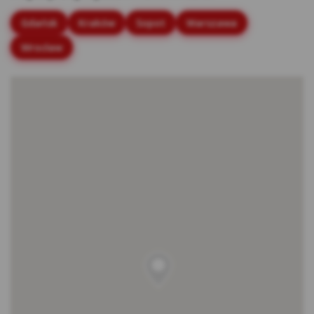
stronach internetowych.
Gdańsk
Kraków
Sopot
Warszawa
Rodzaje cookies stosowane w Serwisie:
Wrocław
Cookies sesyjne – są to tymczasowe cookies,
przechowywane w pamięci przeglądarki do
momentu zakończenia sesji przeglądarki,
czyli do momentu jej zamknięcia lub
zakończenia realizacji funkcjonalności np.
prawidłowego wysłania formularza. Te
cookie są konieczne, aby niektóre aplikacje
lub funkcjonalności działały poprawnie.
Cookies stałe – dzięki nim ponowne
korzystanie z Serwisu jest łatwiejsze. Te
cookies przechowywane są przez
przeglądarki tak długo jak określono w
parametrach cookies lub do momentu ich
usunięcia przez użytkownika.
Cookies naszych zaufanych Partnerów* – to
cookies dostarczane przez podmioty