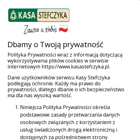
ZALOGUJ SIĘ
Załóż konto
Weź pożyczkę
Dbamy o Twoją prywatność
Polityka Prywatności wraz z informacją dotyczącą
wykorzystywania plików cookies w serwisie
Strona główna
Placówki i Bankomaty
Międzyrzecz
internetowym https://www.kasastefczyka.pl.
Dane użytkowników serwisu Kasy Stefczyka
podlegają ochronie. Każdy ma prawo do
prywatności, dlatego dbanie o ich bezpieczeństwo
Wpłatomaty bez opłat!
ma dla nas wysoką wartość.
Wpłacaj gotówkę w całej sieci Planet Cash oraz
Niniejsza Polityka Prywatności określa
Euronet za darmo aż do 31.12.2028 r.
podstawowe zasady przetwarzania danych
osobowych związanych z korzystaniem z
Sieć Planet Cash
usług świadczonych drogą elektroniczną i
dostępnych za pośrednictwem strony