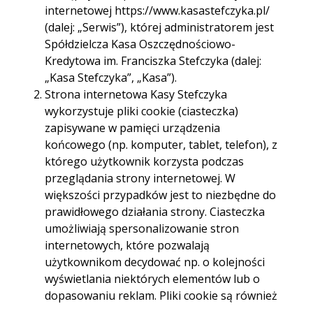
internetowej https://www.kasastefczyka.pl/
Godziny otwarcia:
pon. - pt. 09.00 -16.30
(dalej: „Serwis”), której administratorem jest
Spółdzielcza Kasa Oszczędnościowo-
Telefon:
175838730
Kredytowa im. Franciszka Stefczyka (dalej:
175853768
„Kasa Stefczyka”, „Kasa”).
Strona internetowa Kasy Stefczyka
E-mail:
065mielec.niepodleglosci@kasystefczyka.pl
wykorzystuje pliki cookie (ciasteczka)
zapisywane w pamięci urządzenia
końcowego (np. komputer, tablet, telefon), z
którego użytkownik korzysta podczas
przeglądania strony internetowej. W
Trasa
Start
większości przypadków jest to niezbędne do
prawidłowego działania strony. Ciasteczka
umożliwiają spersonalizowanie stron
internetowych, które pozwalają
użytkownikom decydować np. o kolejności
wyświetlania niektórych elementów lub o
dopasowaniu reklam. Pliki cookie są również
używane przez narzędzia analizujące ruch na