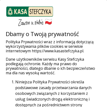
ZALOGUJ SIĘ
Załóż konto
Weź pożyczkę
Dbamy o Twoją prywatność
Polityka Prywatności wraz z informacją dotyczącą
wykorzystywania plików cookies w serwisie
Strona główna
Placówki i Bankomaty
Mielec
internetowym https://www.kasastefczyka.pl.
Al. Niepodległości 5
Dane użytkowników serwisu Kasy Stefczyka
podlegają ochronie. Każdy ma prawo do
prywatności, dlatego dbanie o ich bezpieczeństwo
ma dla nas wysoką wartość.
Niniejsza Polityka Prywatności określa
Placówka Stefczyk Finanse
podstawowe zasady przetwarzania danych
osobowych związanych z korzystaniem z
Mielec, Al. Niepodległości 5
usług świadczonych drogą elektroniczną i
dostępnych za pośrednictwem strony
39-302 Mielec, Al. Niepodległości 5