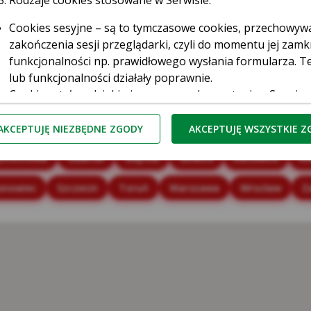
wka
Rodzaje cookies stosowane w Serwisie:
Cookies sesyjne – są to tymczasowe cookies, przechowy
zakończenia sesji przeglądarki, czyli do momentu jej zamkn
funkcjonalności np. prawidłowego wysłania formularza. Te
lub funkcjonalności działały poprawnie.
Cookies stałe – dzięki nim ponowne korzystanie z Serwisu
są przez przeglądarki tak długo jak określono w paramet
przez użytkownika.
AKCEPTUJĘ NIEZBĘDNE ZGODY
AKCEPTUJĘ WSZYSTKIE 
Cookies naszych zaufanych Partnerów* – to cookies dost
ęstochowa
Gdańsk
Gdynia
Gliwice
Katowice
Ki
third parties cookies) np. usługę Google Analytics, usłu
serwerów firm i dostawców usług (np. systemu mailingow
snowiec
Szczecin
Toruń
Warszawa
Wrocław
Z
współpracujących z Serwisem internetowym. Te pliki poz
do preferencji i zwyczajów Użytkowników, a także ocenić 
zliczaniu, ile osób kliknęło w daną reklamę i przeszło na
ufani Partnerzy Kasy to tzw. Serwisy Partnerskie, czyli Goo
Kasa Stefczyka wyróżnia pliki cookies:
zbędne pliki cookie
– są niezbędne do prawidłowego działan