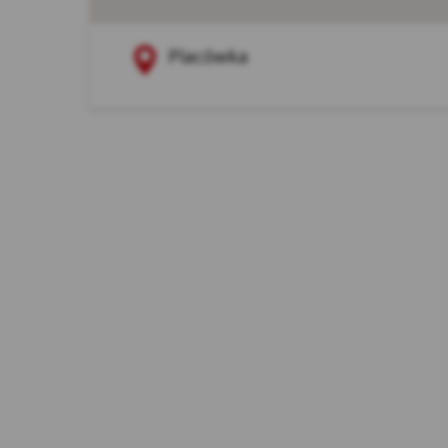
Legenda placówek
Czerwona pinezka to
Placówka
Ana
ich
prz