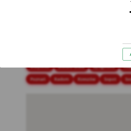
Placówki i bankomaty - Miló
Najczęściej wyszukiwane miasta
Białystok
Bielsko-Biała
Bydgoszcz
Cz
Poznań
Radom
Rzeszów
Sopot
So
*Za
Nie