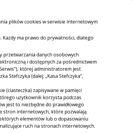
i i bankomaty
e-Urząd
Bezpieczeństwo
Kontakt
ania plików cookies w serwisie internetowym
. Każdy ma prawo do prywatności, dlatego
ZALOGUJ SIĘ
Załóż konto
eź pożyczkę
dy przetwarzania danych osobowych
lektroniczną i dostępnych za pośrednictwem
Serwis”), której administratorem jest
a Stefczyka (dalej: „Kasa Stefczyka”,
ie (ciasteczka) zapisywane w pamięci
 Cash
Sieć Euronet
 którego użytkownik korzysta podczas
ów jest to niezbędne do prawidłowego
ie stron internetowych, które pozwalają
iektórych elementów lub o dopasowaniu
nalizujące ruch na stronach internetowych.