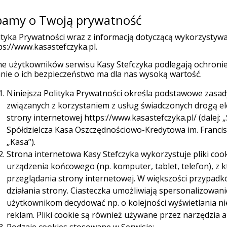
amy o Twoją prywatność
Placówk
(current)
 indywidualni
Firmy
Organizacje
ityka Prywatności wraz z informacją dotyczącą wykorzystyw
ps://www.kasastefczyka.pl.
e użytkowników serwisu Kasy Stefczyka podlegają ochronie
Ubezpieczenia
Promocje
W
nie o ich bezpieczeństwo ma dla nas wysoką wartość.
Niniejsza Polityka Prywatności określa podstawowe zasa
związanych z korzystaniem z usług świadczonych drogą e
strony internetowej https://www.kasastefczyka.pl/ (dalej: „
Spółdzielcza Kasa Oszczędnościowo-Kredytowa im. Franciszk
„Kasa”).
Strona internetowa Kasy Stefczyka wykorzystuje pliki cook
Sieć Planet
urządzenia końcowego (np. komputer, tablet, telefon), z
uronet za darmo aż do 31.12.2028 r.
przeglądania strony internetowej. W większości przypadk
działania strony. Ciasteczka umożliwiają spersonalizowan
użytkownikom decydować np. o kolejności wyświetlania n
reklam. Pliki cookie są również używane przez narzędzia a