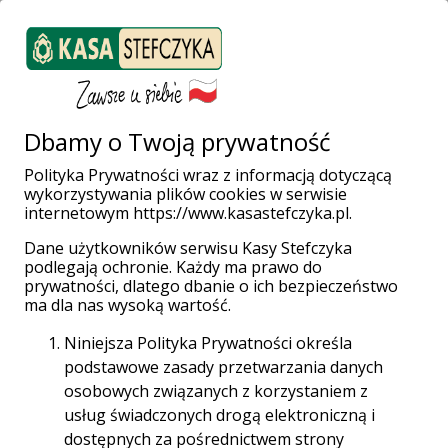
ZALOGUJ SIĘ
Załóż konto
Weź pożyczkę
Dbamy o Twoją prywatność
Polityka Prywatności wraz z informacją dotyczącą
wykorzystywania plików cookies w serwisie
Strona główna
Placówki i Bankomaty
Ozorków
internetowym https://www.kasastefczyka.pl.
Dane użytkowników serwisu Kasy Stefczyka
podlegają ochronie. Każdy ma prawo do
prywatności, dlatego dbanie o ich bezpieczeństwo
Wpłatomaty bez opłat!
ma dla nas wysoką wartość.
Wpłacaj gotówkę w całej sieci Planet Cash oraz
Niniejsza Polityka Prywatności określa
Euronet za darmo aż do 31.12.2028 r.
podstawowe zasady przetwarzania danych
osobowych związanych z korzystaniem z
Sieć Planet Cash
usług świadczonych drogą elektroniczną i
dostępnych za pośrednictwem strony