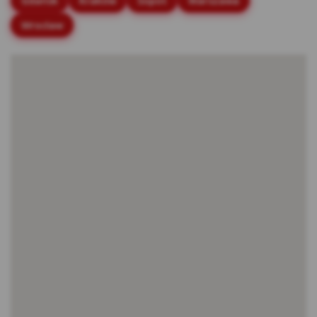
Gdańsk
Kraków
Sopot
Warszawa
stronach internetowych.
Wrocław
Rodzaje cookies stosowane w Serwisie:
Cookies sesyjne – są to tymczasowe cookies,
przechowywane w pamięci przeglądarki do
momentu zakończenia sesji przeglądarki,
czyli do momentu jej zamknięcia lub
zakończenia realizacji funkcjonalności np.
prawidłowego wysłania formularza. Te
cookie są konieczne, aby niektóre aplikacje
lub funkcjonalności działały poprawnie.
Cookies stałe – dzięki nim ponowne
korzystanie z Serwisu jest łatwiejsze. Te
cookies przechowywane są przez
przeglądarki tak długo jak określono w
parametrach cookies lub do momentu ich
usunięcia przez użytkownika.
Cookies naszych zaufanych Partnerów* – to
cookies dostarczane przez podmioty