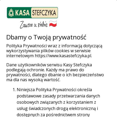
ZALOGUJ SIĘ
Załóż konto
Weź pożyczkę
Dbamy o Twoją prywatność
Polityka Prywatności wraz z informacją dotyczącą
wykorzystywania plików cookies w serwisie
Strona główna
Placówki i Bankomaty
Piła
internetowym https://www.kasastefczyka.pl.
Dane użytkowników serwisu Kasy Stefczyka
podlegają ochronie. Każdy ma prawo do
prywatności, dlatego dbanie o ich bezpieczeństwo
Wpłatomaty bez opłat!
ma dla nas wysoką wartość.
Wpłacaj gotówkę w całej sieci Planet Cash oraz
Niniejsza Polityka Prywatności określa
Euronet za darmo aż do 31.12.2028 r.
podstawowe zasady przetwarzania danych
osobowych związanych z korzystaniem z
Sieć Planet Cash
usług świadczonych drogą elektroniczną i
dostępnych za pośrednictwem strony