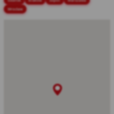
Gdańsk
Kraków
Sopot
Warszawa
stronach internetowych.
Wrocław
Rodzaje cookies stosowane w Serwisie:
Cookies sesyjne – są to tymczasowe cookies,
przechowywane w pamięci przeglądarki do
momentu zakończenia sesji przeglądarki,
czyli do momentu jej zamknięcia lub
zakończenia realizacji funkcjonalności np.
prawidłowego wysłania formularza. Te
cookie są konieczne, aby niektóre aplikacje
lub funkcjonalności działały poprawnie.
Cookies stałe – dzięki nim ponowne
korzystanie z Serwisu jest łatwiejsze. Te
cookies przechowywane są przez
przeglądarki tak długo jak określono w
parametrach cookies lub do momentu ich
usunięcia przez użytkownika.
Cookies naszych zaufanych Partnerów* – to
cookies dostarczane przez podmioty