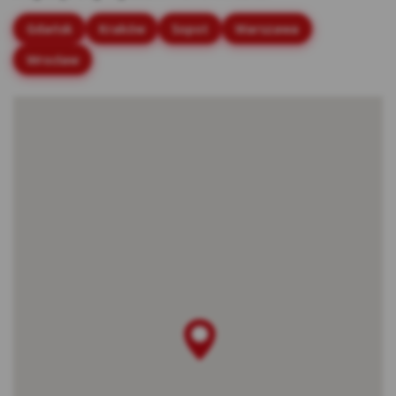
stronach internetowych.
Gdańsk
Kraków
Sopot
Warszawa
Rodzaje cookies stosowane w Serwisie:
Wrocław
Cookies sesyjne – są to tymczasowe cookies,
przechowywane w pamięci przeglądarki do
momentu zakończenia sesji przeglądarki,
czyli do momentu jej zamknięcia lub
zakończenia realizacji funkcjonalności np.
prawidłowego wysłania formularza. Te
cookie są konieczne, aby niektóre aplikacje
lub funkcjonalności działały poprawnie.
Cookies stałe – dzięki nim ponowne
korzystanie z Serwisu jest łatwiejsze. Te
cookies przechowywane są przez
przeglądarki tak długo jak określono w
parametrach cookies lub do momentu ich
usunięcia przez użytkownika.
Cookies naszych zaufanych Partnerów* – to
cookies dostarczane przez podmioty