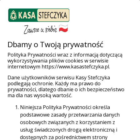
ZALOGUJ SIĘ
Załóż konto
Weź pożyczkę
Dbamy o Twoją prywatność
Polityka Prywatności wraz z informacją dotyczącą
wykorzystywania plików cookies w serwisie
Strona główna
Placówki i Bankomaty
Ruda Śląska
internetowym https://www.kasastefczyka.pl.
Dane użytkowników serwisu Kasy Stefczyka
podlegają ochronie. Każdy ma prawo do
prywatności, dlatego dbanie o ich bezpieczeństwo
Wpłatomaty bez opłat!
ma dla nas wysoką wartość.
Wpłacaj gotówkę w całej sieci Planet Cash oraz
Niniejsza Polityka Prywatności określa
Euronet za darmo aż do 31.12.2028 r.
podstawowe zasady przetwarzania danych
osobowych związanych z korzystaniem z
Sieć Planet Cash
usług świadczonych drogą elektroniczną i
dostępnych za pośrednictwem strony