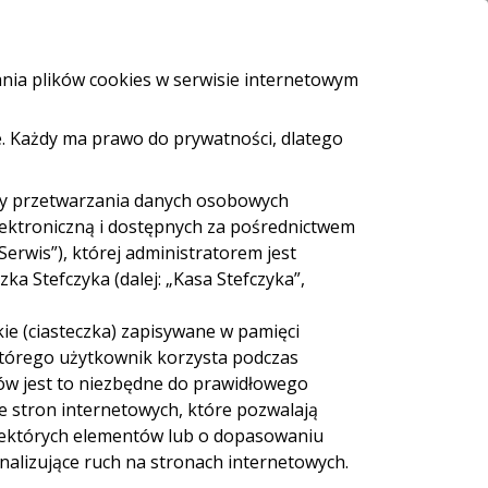
i i bankomaty
e-Urząd
Bezpieczeństwo
Kontakt
ania plików cookies w serwisie internetowym
. Każdy ma prawo do prywatności, dlatego
ZALOGUJ SIĘ
Załóż konto
eź pożyczkę
dy przetwarzania danych osobowych
lektroniczną i dostępnych za pośrednictwem
Serwis”), której administratorem jest
a Stefczyka (dalej: „Kasa Stefczyka”,
ie (ciasteczka) zapisywane w pamięci
 Cash
Sieć Euronet
 którego użytkownik korzysta podczas
ów jest to niezbędne do prawidłowego
ie stron internetowych, które pozwalają
iektórych elementów lub o dopasowaniu
nalizujące ruch na stronach internetowych.