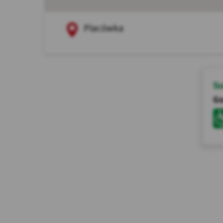
Legenda placówek
Czerwona pinezka to
Placówka
Su
Go
Ana
ich
prz