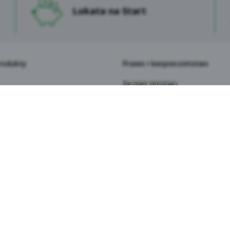
ormacja o przetwarzaniu danych osobowych klientów Sp
Lokata na Start
dytowej im. Franciszka Stefczyka.
Dane osobowe Użytkowników przetwarzane są na serwera
zapewniających ich bezpieczeństwo. Korzystanie z Serwisu
dla Użytkownika wykraczającymi poza normalne zagrożeni
rodukty
Prawo i bezpieczeństwo
mniej jednak, Kasa zaleca Użytkownikom ostrożność i ko
komputer, w szczególności z programów antywirusowych.
Bezpieczeństwo
Podanie przez Użytkowników ich danych osobowych jest d
Polityka prywatności
niektórych funkcjonalności Serwisu może być związane z
Bezpieczeństwo depozytów
niepodanie tych danych sprawi, że usługa nie będzie mogł
Weryfikacja behawioralna
korzystania z oznaczonych funkcjonalności będą ogranicz
 i konkursy
Akty prawne (RODO/FATCA i
Niektóre dane osobowe Użytkowników Serwisu przekazyw
zenia
CRS/PSD2/AML)
Gospodarczy. Kasa Stefczyka dochowuje należytej starann
la seniorów
System Dokumentów Zastrzeż
zgodne z prawem. Ponadto stosowane są odpowiednie zabe
la najmłodszych
Informacje prawne i ogłoszenia
standardowych klauzul umownych zatwierdzonych przez K
 rachunek płatniczy do Kasy
Zastrzeżenie numeru PESEL
Dostępność dla wszystkich
stronie internetowej Kasy wykorzystywane są narzędzia (wt
ay
tnerów takie jak Facebook Pixel i Google Tag Manager, któ
bowych globalnie, włączając w to USA. Może to nieść ze sobą
iej zadawane pytania
ewidziana przez RODO, ze względu na brak formalnej regula