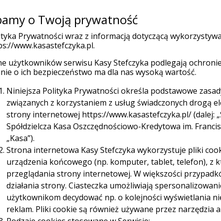
amy o Twoją prywatność
Placówk
(current)
 indywidualni
Firmy
Organizacje
ityka Prywatności wraz z informacją dotyczącą wykorzystyw
ps://www.kasastefczyka.pl.
e użytkowników serwisu Kasy Stefczyka podlegają ochronie
Ubezpieczenia
Promocje
W
nie o ich bezpieczeństwo ma dla nas wysoką wartość.
Niniejsza Polityka Prywatności określa podstawowe zasa
związanych z korzystaniem z usług świadczonych drogą e
strony internetowej https://www.kasastefczyka.pl/ (dalej: „
Spółdzielcza Kasa Oszczędnościowo-Kredytowa im. Franciszk
„Kasa”).
Strona internetowa Kasy Stefczyka wykorzystuje pliki cook
Sieć Planet
urządzenia końcowego (np. komputer, tablet, telefon), z
uronet za darmo aż do 31.12.2028 r.
przeglądania strony internetowej. W większości przypadk
działania strony. Ciasteczka umożliwiają spersonalizowan
użytkownikom decydować np. o kolejności wyświetlania n
reklam. Pliki cookie są również używane przez narzędzia a