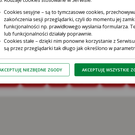
ki
Rodzaje cookies stosowane w Serwisie:
Cookies sesyjne – są to tymczasowe cookies, przechowy
zakończenia sesji przeglądarki, czyli do momentu jej zamkn
funkcjonalności np. prawidłowego wysłania formularza. Te
lub funkcjonalności działały poprawnie.
Cookies stałe – dzięki nim ponowne korzystanie z Serwisu
są przez przeglądarki tak długo jak określono w paramet
przez użytkownika.
Cookies naszych zaufanych Partnerów* – to cookies dost
ęstochowa
Gdańsk
Gdynia
Gliwice
Katowice
Ki
third parties cookies) np. usługę Google Analytics, usłu
AKCEPTUJĘ NIEZBĘDNE ZGODY
AKCEPTUJĘ WSZYSTKIE 
serwerów firm i dostawców usług (np. systemu mailingow
snowiec
Szczecin
Toruń
Warszawa
Wrocław
Z
współpracujących z Serwisem internetowym. Te pliki poz
do preferencji i zwyczajów Użytkowników, a także ocenić 
zliczaniu, ile osób kliknęło w daną reklamę i przeszło na
ufani Partnerzy Kasy to tzw. Serwisy Partnerskie, czyli Goo
Kasa Stefczyka wyróżnia pliki cookies:
zbędne pliki cookie
– są niezbędne do prawidłowego działan