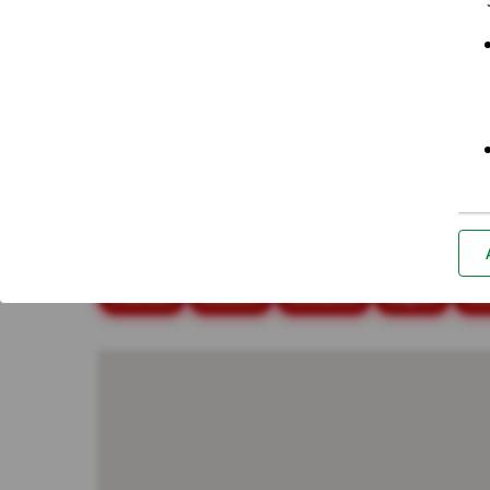
Placówki i bankomaty - Suwał
Najczęściej wyszukiwane miasta
Białystok
Bielsko-Biała
Bydgoszcz
Cz
Poznań
Radom
Rzeszów
Sopot
So
*Za
Nie