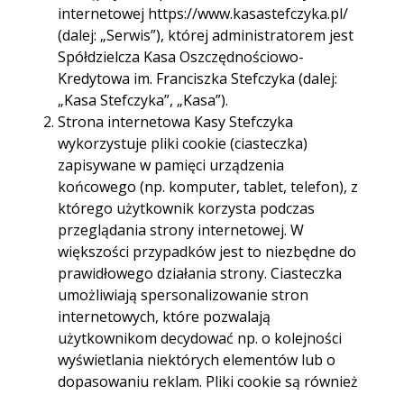
internetowej https://www.kasastefczyka.pl/
Godziny otwarcia:
pon. - pt. 09.00-17.00
(dalej: „Serwis”), której administratorem jest
Spółdzielcza Kasa Oszczędnościowo-
Telefon:
875630204
Kredytowa im. Franciszka Stefczyka (dalej:
„Kasa Stefczyka”, „Kasa”).
E-mail:
065suwalki.warynskiego@kasystefczyka.pl
Strona internetowa Kasy Stefczyka
wykorzystuje pliki cookie (ciasteczka)
zapisywane w pamięci urządzenia
końcowego (np. komputer, tablet, telefon), z
którego użytkownik korzysta podczas
Trasa
Start
przeglądania strony internetowej. W
większości przypadków jest to niezbędne do
prawidłowego działania strony. Ciasteczka
umożliwiają spersonalizowanie stron
internetowych, które pozwalają
użytkownikom decydować np. o kolejności
wyświetlania niektórych elementów lub o
dopasowaniu reklam. Pliki cookie są również
używane przez narzędzia analizujące ruch na