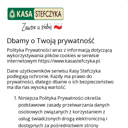
ZALOGUJ SIĘ
Załóż konto
Weź pożyczkę
Dbamy o Twoją prywatność
Polityka Prywatności wraz z informacją dotyczącą
wykorzystywania plików cookies w serwisie
Strona główna
Placówki i Bankomaty
Suwałki
internetowym https://www.kasastefczyka.pl.
Waryńskiego 15
Dane użytkowników serwisu Kasy Stefczyka
podlegają ochronie. Każdy ma prawo do
prywatności, dlatego dbanie o ich bezpieczeństwo
ma dla nas wysoką wartość.
Niniejsza Polityka Prywatności określa
Placówka Stefczyk Finanse
podstawowe zasady przetwarzania danych
osobowych związanych z korzystaniem z
Suwałki, Waryńskiego 15
usług świadczonych drogą elektroniczną i
dostępnych za pośrednictwem strony
16-400 Suwałki, Waryńskiego 15