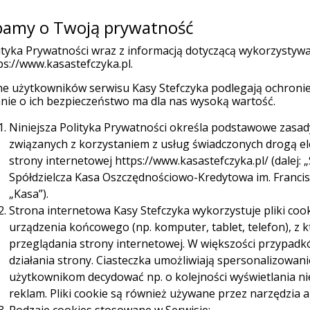
amy o Twoją prywatność
Placówk
(current)
 indywidualni
Firmy
Organizacje
ityka Prywatności wraz z informacją dotyczącą wykorzystyw
ps://www.kasastefczyka.pl.
e użytkowników serwisu Kasy Stefczyka podlegają ochronie
Ubezpieczenia
Promocje
W
nie o ich bezpieczeństwo ma dla nas wysoką wartość.
Niniejsza Polityka Prywatności określa podstawowe zasa
związanych z korzystaniem z usług świadczonych drogą e
strony internetowej https://www.kasastefczyka.pl/ (dalej: „
Spółdzielcza Kasa Oszczędnościowo-Kredytowa im. Franciszk
„Kasa”).
Strona internetowa Kasy Stefczyka wykorzystuje pliki cook
Sieć Planet
urządzenia końcowego (np. komputer, tablet, telefon), z
uronet za darmo aż do 31.12.2028 r.
przeglądania strony internetowej. W większości przypadk
działania strony. Ciasteczka umożliwiają spersonalizowan
użytkownikom decydować np. o kolejności wyświetlania n
reklam. Pliki cookie są również używane przez narzędzia a