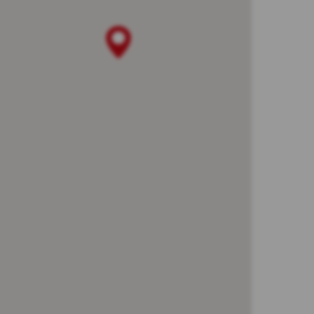
ną, żądanych przez użytkownika. Ich
 oprogramowania na swoim urządzeniu wyraził
 zakresie uwierzytelniania w ramach
ności od wykorzystywanego urządzenia);
ach oraz po zalogowaniu do serwisu
sonalizację interfejsu użytkownika w
hodzi użytkownik, rozmiaru czcionki,
yświetlanych w zewnętrznych serwisach
referencjach użytkowników w zakresie
 Pliki te są wykorzystywane w celu:
kowników Kasy. Te cookies gromadzą jedynie
nie oraz jego zainteresowania. Ich celem
yszukiwarce Google jak również na innych
ocą narzędzi takich jak np. Google Ads i
może zrezygnować z cookies Google lub