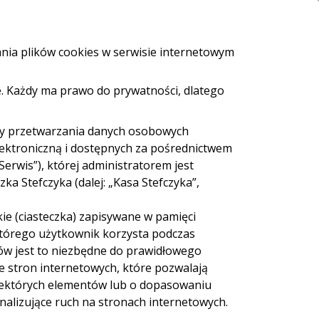
i i bankomaty
e-Urząd
Bezpieczeństwo
Kontakt
ania plików cookies w serwisie internetowym
. Każdy ma prawo do prywatności, dlatego
ZALOGUJ SIĘ
Załóż konto
eź pożyczkę
dy przetwarzania danych osobowych
lektroniczną i dostępnych za pośrednictwem
Serwis”), której administratorem jest
a Stefczyka (dalej: „Kasa Stefczyka”,
ie (ciasteczka) zapisywane w pamięci
 Cash
Sieć Euronet
 którego użytkownik korzysta podczas
ów jest to niezbędne do prawidłowego
ie stron internetowych, które pozwalają
iektórych elementów lub o dopasowaniu
nalizujące ruch na stronach internetowych.