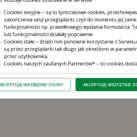
cin
Rodzaje cookies stosowane w Serwisie:
Cookies sesyjne – są to tymczasowe cookies, przechowy
zakończenia sesji przeglądarki, czyli do momentu jej zamkn
funkcjonalności np. prawidłowego wysłania formularza. Te
lub funkcjonalności działały poprawnie.
Cookies stałe – dzięki nim ponowne korzystanie z Serwisu
są przez przeglądarki tak długo jak określono w paramet
przez użytkownika.
Cookies naszych zaufanych Partnerów* – to cookies dost
ęstochowa
Gdańsk
Gdynia
Gliwice
Katowice
Ki
third parties cookies) np. usługę Google Analytics, usłu
serwerów firm i dostawców usług (np. systemu mailingow
snowiec
Szczecin
Toruń
Warszawa
Wrocław
Z
AKCEPTUJĘ NIEZBĘDNE ZGODY
AKCEPTUJĘ WSZYSTKIE 
współpracujących z Serwisem internetowym. Te pliki poz
do preferencji i zwyczajów Użytkowników, a także ocenić 
zliczaniu, ile osób kliknęło w daną reklamę i przeszło na
ufani Partnerzy Kasy to tzw. Serwisy Partnerskie, czyli Goo
Kasa Stefczyka wyróżnia pliki cookies:
zbędne pliki cookie
– są niezbędne do prawidłowego działan