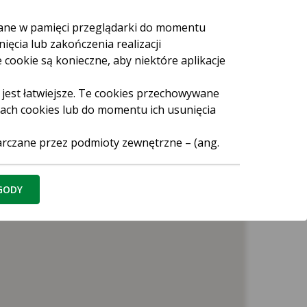
Wybierz kategorię
Placówki
wane w pamięci przeglądarki do momentu
Bankomaty i Wpłatomaty
ięcia lub zakończenia realizacji
Podjazd
Szukaj
 cookie są konieczne, aby niektóre aplikacje
Barierka
Miejsce indywidualnej obsługi
 jest łatwiejsze. Te cookies przechowywane
rach cookies lub do momentu ich usunięcia
arczane przez podmioty zewnętrzne – (ang.
elce
Kraków
Łódź
Lublin
Olsztyn
gę Facebook Pixel, wydawców reklamowych,
ego albo map umieszczanych na stronie)
abrze
ZGODY
walają między innymi dostosowywać reklamy
skuteczność działań reklamowych (np. dzięki
 stronę internetową reklamodawcy).
gle, Facebook, Chat, Hotjar, Salesmenago.
ia strony internetowej (aplikacji) lub