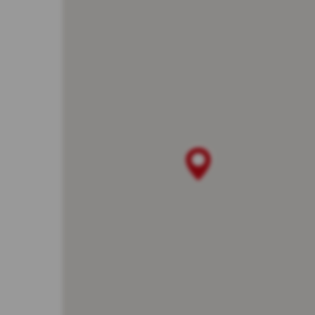
dos
ins
na 
Mar
int
wyb