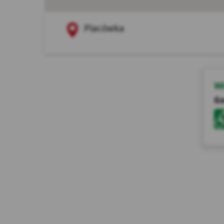
Legenda placówek
Czerwona pinezka to
Placówka
Wi
Go
Ana
ich
prz