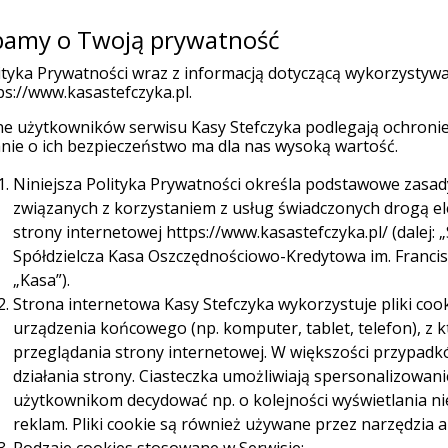
amy o Twoją prywatność
Placówk
(current)
 indywidualni
Firmy
Organizacje
ityka Prywatności wraz z informacją dotyczącą wykorzystyw
ps://www.kasastefczyka.pl.
e użytkowników serwisu Kasy Stefczyka podlegają ochronie
Ubezpieczenia
Promocje
W
nie o ich bezpieczeństwo ma dla nas wysoką wartość.
Niniejsza Polityka Prywatności określa podstawowe zasa
związanych z korzystaniem z usług świadczonych drogą e
strony internetowej https://www.kasastefczyka.pl/ (dalej: „
Spółdzielcza Kasa Oszczędnościowo-Kredytowa im. Franciszk
„Kasa”).
Strona internetowa Kasy Stefczyka wykorzystuje pliki cook
Sieć Planet
urządzenia końcowego (np. komputer, tablet, telefon), z
uronet za darmo aż do 31.12.2028 r.
przeglądania strony internetowej. W większości przypadk
działania strony. Ciasteczka umożliwiają spersonalizowan
użytkownikom decydować np. o kolejności wyświetlania n
reklam. Pliki cookie są również używane przez narzędzia a