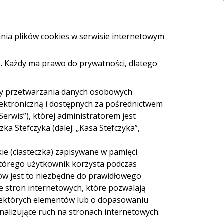
i i bankomaty
e-Urząd
Bezpieczeństwo
Kontakt
ania plików cookies w serwisie internetowym
. Każdy ma prawo do prywatności, dlatego
ZALOGUJ SIĘ
Załóż konto
eź pożyczkę
dy przetwarzania danych osobowych
lektroniczną i dostępnych za pośrednictwem
Serwis”), której administratorem jest
a Stefczyka (dalej: „Kasa Stefczyka”,
ie (ciasteczka) zapisywane w pamięci
 Cash
Sieć Euronet
 którego użytkownik korzysta podczas
ów jest to niezbędne do prawidłowego
ie stron internetowych, które pozwalają
iektórych elementów lub o dopasowaniu
nalizujące ruch na stronach internetowych.