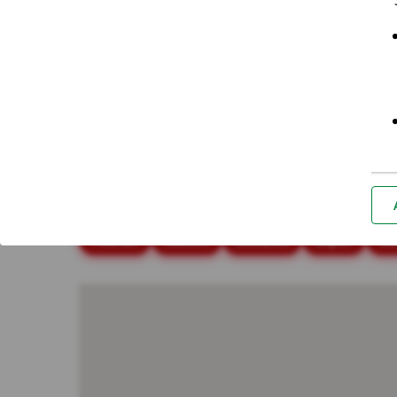
Placówki i bankomaty - Wielu
Najczęściej wyszukiwane miasta
Białystok
Bielsko-Biała
Bydgoszcz
Cz
Poznań
Radom
Rzeszów
Sopot
So
*Za
Nie