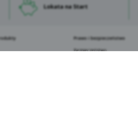
ormacja o przetwarzaniu danych osobowych klientów Sp
Lokata na Start
dytowej im. Franciszka Stefczyka.
Dane osobowe Użytkowników przetwarzane są na serwera
zapewniających ich bezpieczeństwo. Korzystanie z Serwisu
dla Użytkownika wykraczającymi poza normalne zagrożeni
rodukty
Prawo i bezpieczeństwo
mniej jednak, Kasa zaleca Użytkownikom ostrożność i ko
komputer, w szczególności z programów antywirusowych.
Bezpieczeństwo
Podanie przez Użytkowników ich danych osobowych jest d
Polityka prywatności
niektórych funkcjonalności Serwisu może być związane z
Bezpieczeństwo depozytów
niepodanie tych danych sprawi, że usługa nie będzie mogł
Weryfikacja behawioralna
korzystania z oznaczonych funkcjonalności będą ogranicz
 i konkursy
Akty prawne (RODO/FATCA i
Niektóre dane osobowe Użytkowników Serwisu przekazyw
zenia
CRS/PSD2/AML)
Gospodarczy. Kasa Stefczyka dochowuje należytej starann
la seniorów
System Dokumentów Zastrzeż
zgodne z prawem. Ponadto stosowane są odpowiednie zabe
la najmłodszych
Informacje prawne i ogłoszenia
standardowych klauzul umownych zatwierdzonych przez K
 rachunek płatniczy do Kasy
Zastrzeżenie numeru PESEL
Dostępność dla wszystkich
stronie internetowej Kasy wykorzystywane są narzędzia (wt
ay
tnerów takie jak Facebook Pixel i Google Tag Manager, któ
bowych globalnie, włączając w to USA. Może to nieść ze sobą
iej zadawane pytania
ewidziana przez RODO, ze względu na brak formalnej regula