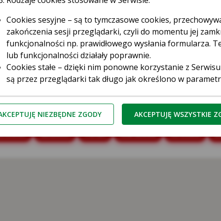
ń
Rodzaje cookies stosowane w Serwisie:
Cookies sesyjne – są to tymczasowe cookies, przechowy
zakończenia sesji przeglądarki, czyli do momentu jej zamkn
funkcjonalności np. prawidłowego wysłania formularza. Te
lub funkcjonalności działały poprawnie.
Cookies stałe – dzięki nim ponowne korzystanie z Serwisu
są przez przeglądarki tak długo jak określono w paramet
przez użytkownika.
Cookies naszych zaufanych Partnerów* – to cookies dost
ęstochowa
Gdańsk
Gdynia
Gliwice
Katowice
Ki
third parties cookies) np. usługę Google Analytics, usłu
AKCEPTUJĘ NIEZBĘDNE ZGODY
AKCEPTUJĘ WSZYSTKIE 
serwerów firm i dostawców usług (np. systemu mailingow
snowiec
Szczecin
Toruń
Warszawa
Wrocław
Z
współpracujących z Serwisem internetowym. Te pliki poz
do preferencji i zwyczajów Użytkowników, a także ocenić 
zliczaniu, ile osób kliknęło w daną reklamę i przeszło na
ufani Partnerzy Kasy to tzw. Serwisy Partnerskie, czyli Goo
Kasa Stefczyka wyróżnia pliki cookies:
zbędne pliki cookie
– są niezbędne do prawidłowego działan