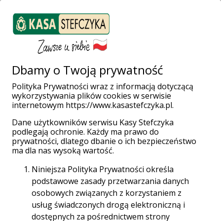
ZALOGUJ SIĘ
Załóż konto
Weź pożyczkę
Dbamy o Twoją prywatność
Polityka Prywatności wraz z informacją dotyczącą
wykorzystywania plików cookies w serwisie
Strona główna
Placówki i Bankomaty
Żary
internetowym https://www.kasastefczyka.pl.
Dane użytkowników serwisu Kasy Stefczyka
podlegają ochronie. Każdy ma prawo do
prywatności, dlatego dbanie o ich bezpieczeństwo
Wpłatomaty bez opłat!
ma dla nas wysoką wartość.
Wpłacaj gotówkę w całej sieci Planet Cash oraz
Niniejsza Polityka Prywatności określa
Euronet za darmo aż do 31.12.2028 r.
podstawowe zasady przetwarzania danych
osobowych związanych z korzystaniem z
Sieć Planet Cash
usług świadczonych drogą elektroniczną i
dostępnych za pośrednictwem strony