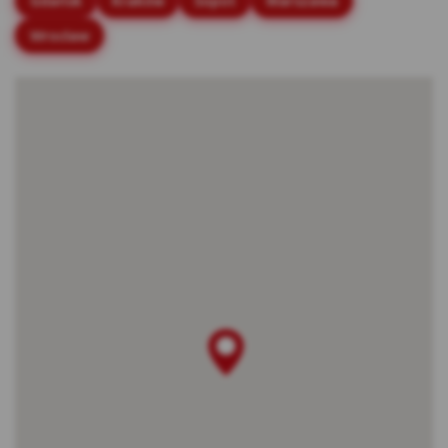
Gdańsk
Kraków
Sopot
Warszawa
stronach internetowych.
Wrocław
Rodzaje cookies stosowane w Serwisie:
Cookies sesyjne – są to tymczasowe cookies,
przechowywane w pamięci przeglądarki do
momentu zakończenia sesji przeglądarki,
czyli do momentu jej zamknięcia lub
zakończenia realizacji funkcjonalności np.
prawidłowego wysłania formularza. Te
cookie są konieczne, aby niektóre aplikacje
lub funkcjonalności działały poprawnie.
Cookies stałe – dzięki nim ponowne
korzystanie z Serwisu jest łatwiejsze. Te
cookies przechowywane są przez
przeglądarki tak długo jak określono w
parametrach cookies lub do momentu ich
usunięcia przez użytkownika.
Cookies naszych zaufanych Partnerów* – to
cookies dostarczane przez podmioty