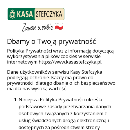
ZALOGUJ SIĘ
Załóż konto
Weź pożyczkę
Dbamy o Twoją prywatność
Polityka Prywatności wraz z informacją dotyczącą
wykorzystywania plików cookies w serwisie
Strona główna
Placówki i Bankomaty
Żary
Chrobrego 9
internetowym https://www.kasastefczyka.pl.
Dane użytkowników serwisu Kasy Stefczyka
podlegają ochronie. Każdy ma prawo do
prywatności, dlatego dbanie o ich bezpieczeństwo
ma dla nas wysoką wartość.
Niniejsza Polityka Prywatności określa
Placówka Stefczyk Finanse
podstawowe zasady przetwarzania danych
Żary, Chrobrego 9
osobowych związanych z korzystaniem z
usług świadczonych drogą elektroniczną i
68-200 Żary, Chrobrego 9
dostępnych za pośrednictwem strony