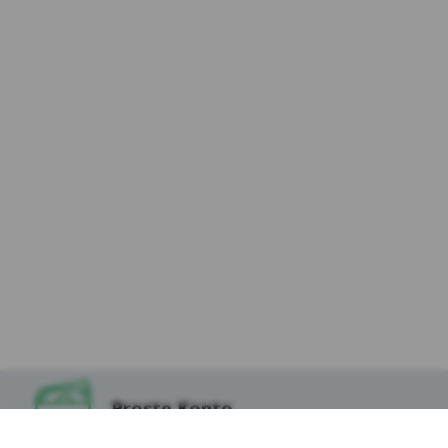
osób odwiedzających Serwis (dalej:
„Użytkownicy Serwisu”) i dokłada należytej
staranności, aby dane osobowe były
przetwarzane zgodnie z celem i zakresem
korzystania z usług dostępnych za
pośrednictwem Serwisu, w tym podstron
internetowych, aplikacji i innych
funkcjonalności oraz treścią zapisaną w
plikach cookies, które instalowane są w
Serwisie oraz na stronach partnerów Kasy,
tak aby korzystanie z Serwisu uczynić
możliwie jak najbezpieczniejszym i
najwygodniejszym dla Użytkowników.
9.W odniesieniu do danych zapisanych w
niektórych ww. plikach cookies dostęp do nich
mogą mieć podmioty z technologii, których
korzysta Kasa Stefczyka lub Podmioty, których
Proste Konto
tzw. wtyczki znajdują się w Serwisie, w
szczególności Serwisy Partnerskie.