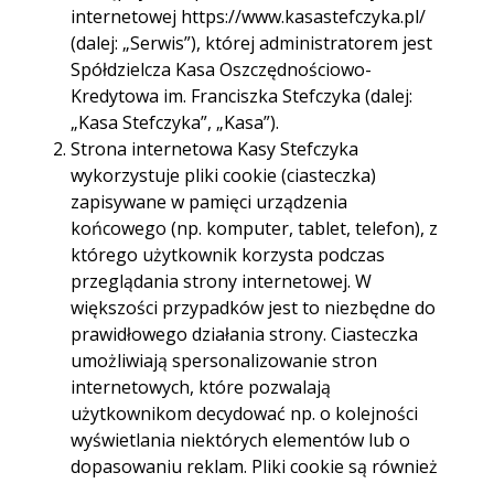
Godziny otwarcia:
pon. - pt. 09.30-16.30
internetowej https://www.kasastefczyka.pl/
(dalej: „Serwis”), której administratorem jest
Telefon:
683634470
Spółdzielcza Kasa Oszczędnościowo-
683634475
Kredytowa im. Franciszka Stefczyka (dalej:
„Kasa Stefczyka”, „Kasa”).
E-mail:
065zary.chrobrego@kasystefczyka.pl
Strona internetowa Kasy Stefczyka
wykorzystuje pliki cookie (ciasteczka)
zapisywane w pamięci urządzenia
końcowego (np. komputer, tablet, telefon), z
którego użytkownik korzysta podczas
przeglądania strony internetowej. W
Trasa
Start
większości przypadków jest to niezbędne do
prawidłowego działania strony. Ciasteczka
umożliwiają spersonalizowanie stron
internetowych, które pozwalają
użytkownikom decydować np. o kolejności
wyświetlania niektórych elementów lub o
dopasowaniu reklam. Pliki cookie są również
używane przez narzędzia analizujące ruch na