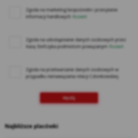
na innych stronach internetowych do
preferencji użytkownika za pomocą narzędzi
Zgoda na marketing bezpośredni i przesyłanie
takich jak np. Google Ads i Google Marketing
informacji handlowych
Rozwiń
Platform. Użytkownik w każdej chwili może
zrezygnować z cookies Google lub określić,
czy wyraża zgodę na profilowanie reklam w
Zgoda na udostępnianie danych osobowych przez
Internecie z wykorzystaniem technologii
Kasę Stefczyka podmiotom powiązanym
Rozwiń
Google, w ustawieniach reklam
https://adssettings.google.pllink otwiera się
w nowym oknie;
Zgoda na przetwarzanie danych osobowych w
Reklam serwisu społecznościowego
przypadku nienawiązania relacji Członkowskiej.
Facebook – w celu śledzenia aktywności
użytkowników portalu Facebook na potrzeby
analizy rynku oraz rozwoju produktów Kasy.
Wyślij
Te cookies pozwalają na dopasowanie
przekazu do konkretnej grupy
użytkowników oraz ocenę skuteczności
Najbliższe placówki
kampanii reklamowych prowadzonych na
portalu Facebook. Kasy wykorzystuje pliki