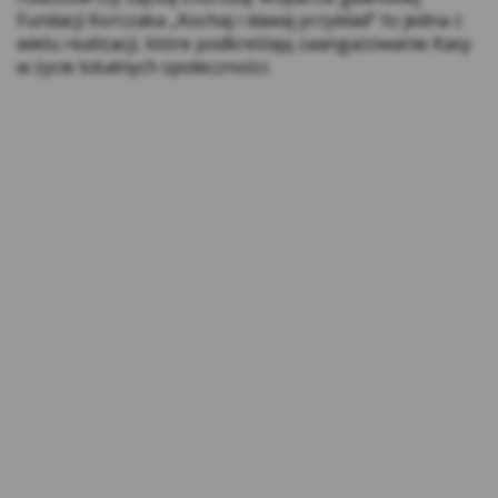
na innych stronach internetowych do
Fundacji Korczaka „Kochaj i dawaj przykład” to jedna z
preferencji użytkownika za pomocą narzędzi
wielu realizacji, które podkreślają zaangażowanie Kasy
takich jak np. Google Ads i Google Marketing
w życie lokalnych społeczności.
Platform. Użytkownik w każdej chwili może
zrezygnować z cookies Google lub określić,
czy wyraża zgodę na profilowanie reklam w
Internecie z wykorzystaniem technologii
Google, w ustawieniach reklam
https://adssettings.google.pllink otwiera się
w nowym oknie;
Reklam serwisu społecznościowego
Facebook – w celu śledzenia aktywności
użytkowników portalu Facebook na potrzeby
analizy rynku oraz rozwoju produktów Kasy.
Te cookies pozwalają na dopasowanie
przekazu do konkretnej grupy
użytkowników oraz ocenę skuteczności
kampanii reklamowych prowadzonych na
portalu Facebook. Kasy wykorzystuje pliki