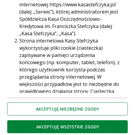
internetowej https://www.kasastefczyka.pl/
(dalej: „Serwis”), której administratorem jest
Kasa Stefczyka –
Spółdzielcza Kasa Oszczędnościowo-
Kredytowa im. Franciszka Stefczyka (dalej:
tu ludzie
„Kasa Stefczyka”, „Kasa”).
Strona internetowa Kasy Stefczyka
pomagają sobie
wykorzystuje pliki cookie (ciasteczka)
zapisywane w pamięci urządzenia
wzajemnie
końcowego (np. komputer, tablet, telefon), z
którego użytkownik korzysta podczas
przeglądania strony internetowej. W
większości przypadków jest to niezbędne do
prawidłowego działania strony. Ciasteczka
umożliwiają spersonalizowanie stron
internetowych, które pozwalają
AKCEPTUJĘ NIEZBĘDNE ZGODY
użytkownikom decydować np. o kolejności
wyświetlania niektórych elementów lub o
AKCEPTUJĘ WSZYSTKIE ZGODY
dopasowaniu reklam. Pliki cookie są również
używane przez narzędzia analizujące ruch na