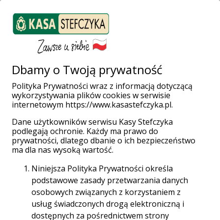
ZALOGUJ SIĘ
Załóż konto
Weź pożyczkę
Dbamy o Twoją prywatność
Polityka Prywatności wraz z informacją dotyczącą
wykorzystywania plików cookies w serwisie
Strona główna
Aktualności
internetowym https://www.kasastefczyka.pl.
Kasa Stefczyka wspiera Fundację Korczaka
Dane użytkowników serwisu Kasy Stefczyka
podlegają ochronie. Każdy ma prawo do
prywatności, dlatego dbanie o ich bezpieczeństwo
ma dla nas wysoką wartość.
Niniejsza Polityka Prywatności określa
podstawowe zasady przetwarzania danych
osobowych związanych z korzystaniem z
usług świadczonych drogą elektroniczną i
dostępnych za pośrednictwem strony