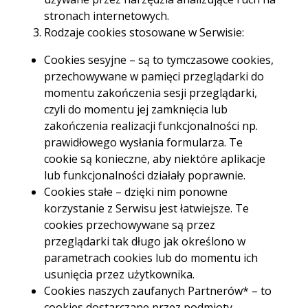
stronach internetowych.
Rodzaje cookies stosowane w Serwisie:
Zakup własnego mieszkania to spełnienie marzeń,
ale też nowe obowiązki formalne. Aby uniknąć
Cookies sesyjne – są to tymczasowe cookies,
problemów, warto wiedzieć, jak wypełnić druk PCC-
przechowywane w pamięci przeglądarki do
3 i w jakim terminie złożyć deklarację. Dopełnienie
momentu zakończenia sesji przeglądarki,
tej powinności podatkowej jest prostsze, niż
mogłoby się wydawać.
czyli do momentu jej zamknięcia lub
zakończenia realizacji funkcjonalności np.
prawidłowego wysłania formularza. Te
cookie są konieczne, aby niektóre aplikacje
lub funkcjonalności działały poprawnie.
Cookies stałe – dzięki nim ponowne
korzystanie z Serwisu jest łatwiejsze. Te
Spis treści
cookies przechowywane są przez
przeglądarki tak długo jak określono w
parametrach cookies lub do momentu ich
usunięcia przez użytkownika.
Czym jest podatek PCC i
Cookies naszych zaufanych Partnerów* – to
kiedy należy go zapłacić?
cookies dostarczane przez podmioty