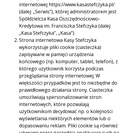
internetowej https://www.kasastefczyka.pl/
(dalej: „Serwis”), której administratorem jest
Spółdzielcza Kasa Oszczędnościowo-
Kredytowa im. Franciszka Stefczyka (dalej:
„Kasa Stefczyka”, „Kasa”).
Strona internetowa Kasy Stefczyka
wykorzystuje pliki cookie (ciasteczka)
zapisywane w pamięci urządzenia
końcowego (np. komputer, tablet, telefon), z
którego użytkownik korzysta podczas
przeglądania strony internetowej. W
Jak wypełnić PCC-3
większości przypadków jest to niezbędne do
przy zakupie
prawidłowego działania strony. Ciasteczka
umożliwiają spersonalizowanie stron
nieruchomości?
internetowych, które pozwalają
użytkownikom decydować np. o kolejności
Praktyczny
wyświetlania niektórych elementów lub o
dopasowaniu reklam. Pliki cookie są również
przewodnik
używane przez narzędzia analizujące ruch na