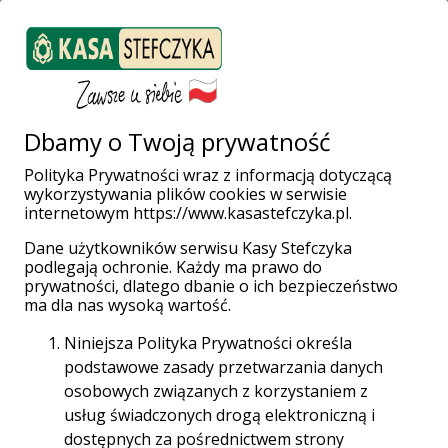
ZALOGUJ SIĘ
Załóż konto
Weź pożyczkę
Dbamy o Twoją prywatność
Polityka Prywatności wraz z informacją dotyczącą
wykorzystywania plików cookies w serwisie
Strona główna
Finanse bez tajemnic
Droga do własnego M.
internetowym https://www.kasastefczyka.pl.
Jak wypełnić PCC-3 przy zakupie nieruchomości? Praktyczny
przewodnik
Dane użytkowników serwisu Kasy Stefczyka
podlegają ochronie. Każdy ma prawo do
prywatności, dlatego dbanie o ich bezpieczeństwo
Data publikacji: 29-10-2025 | Treść jest aktualna na
ma dla nas wysoką wartość.
dzień: 09-10-2025
Niniejsza Polityka Prywatności określa
podstawowe zasady przetwarzania danych
osobowych związanych z korzystaniem z
usług świadczonych drogą elektroniczną i
dostępnych za pośrednictwem strony