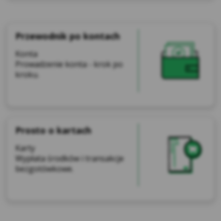
Przewodnik po kontach
Konta
Prowadzenie konta - krok po
kroku.
Prosto o kartach
Karty
Wypłata środków i transakcje
bezgotówkowe.