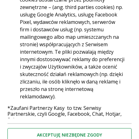
spłata kredytu
zewnętrzne – (ang. third parties cookies) np.
hipotecznego?
usługę Google Analytics, usługę Facebook
Wcześniejsza spłata kredytu hipotecznego
Pixel, wydawców reklamowych, serwerów
oznacza uregulowanie zobowiązania przed
firm i dostawców usług (np. systemu
terminem widniejącym w umowie
mailingowego albo map umieszczanych na
kredytowej.
Zgodnie z polskim prawem
stronie) współpracujących z Serwisem
kredytobiorca ma prawo do wcześniejszej
internetowym. Te pliki pozwalają między
spłaty kredytu hipotecznego w całości
innymi dostosowywać reklamy do preferencji
lub w części. Może to dotyczyć zarówno spłaty
całej pozostałej kwoty kredytu, jak i nadpłaty,
i zwyczajów Użytkowników, a także ocenić
czyli wpłacenia większej kwoty niż wymagana w
skuteczność działań reklamowych (np. dzięki
danym miesiącu. Prawo bankowe gwarantuje
zliczaniu, ile osób kliknęło w daną reklamę i
możliwość wcześniejszej spłaty, jednak
przeszło na stronę internetową
szczegółowe warunki zależą od konkretnej
reklamodawcy).
umowy oraz obowiązujących przepisów.
*Zaufani Partnerzy Kasy to tzw. Serwisy
Dokonanie wcześniejszej spłaty kredytu
Partnerskie, czyli Google, Facebook, Chat, Hotjar,
hipotecznego pozwala na zmniejszenie
Salesmenago.
wysokości odsetek, które stanowią znaczącą
część całkowitego kosztu kredytu. W
Kasa Stefczyka wyróżnia pliki cookies:
AKCEPTUJĘ NIEZBĘDNE ZGODY
przypadku kredytów hipotecznych