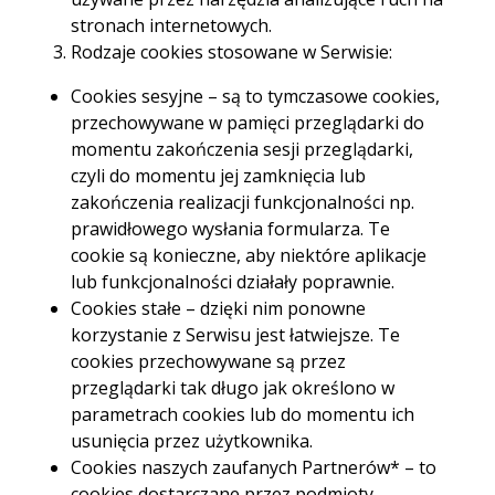
stronach internetowych.
Rodzaje cookies stosowane w Serwisie:
Wcześniejsza spłata kredytu hipotecznego oznacza
uregulowanie zobowiązania przed terminem
Cookies sesyjne – są to tymczasowe cookies,
określonym w umowie. Przynosi to wymierne
przechowywane w pamięci przeglądarki do
korzyści w postaci oszczędności na odsetkach.
momentu zakończenia sesji przeglądarki,
Warto zapoznać się z procedurą, kosztami oraz
potencjalnymi zyskami związanymi z tą operacją.
czyli do momentu jej zamknięcia lub
zakończenia realizacji funkcjonalności np.
prawidłowego wysłania formularza. Te
cookie są konieczne, aby niektóre aplikacje
lub funkcjonalności działały poprawnie.
Cookies stałe – dzięki nim ponowne
korzystanie z Serwisu jest łatwiejsze. Te
Spis treści
cookies przechowywane są przez
przeglądarki tak długo jak określono w
parametrach cookies lub do momentu ich
usunięcia przez użytkownika.
Czym jest wcześniejsza
Cookies naszych zaufanych Partnerów* – to
cookies dostarczane przez podmioty