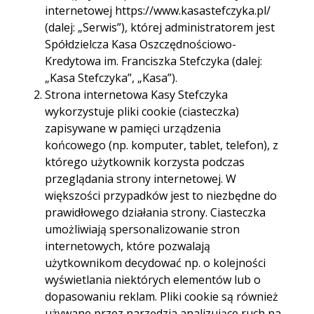
internetowej https://www.kasastefczyka.pl/
(dalej: „Serwis”), której administratorem jest
Spółdzielcza Kasa Oszczędnościowo-
Kredytowa im. Franciszka Stefczyka (dalej:
„Kasa Stefczyka”, „Kasa”).
Strona internetowa Kasy Stefczyka
wykorzystuje pliki cookie (ciasteczka)
zapisywane w pamięci urządzenia
końcowego (np. komputer, tablet, telefon), z
którego użytkownik korzysta podczas
przeglądania strony internetowej. W
Wcześniejsza spłata
większości przypadków jest to niezbędne do
kredytu
prawidłowego działania strony. Ciasteczka
umożliwiają spersonalizowanie stron
hipotecznego –
internetowych, które pozwalają
użytkownikom decydować np. o kolejności
korzyści, koszty i co
wyświetlania niektórych elementów lub o
dopasowaniu reklam. Pliki cookie są również
warto wiedzieć?
używane przez narzędzia analizujące ruch na