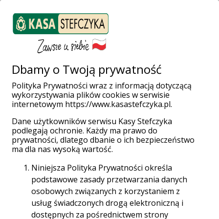
ZALOGUJ SIĘ
Załóż konto
Weź pożyczkę
Dbamy o Twoją prywatność
Polityka Prywatności wraz z informacją dotyczącą
wykorzystywania plików cookies w serwisie
Strona główna
Finanse bez tajemnic
Droga do własnego M.
internetowym https://www.kasastefczyka.pl.
Wcześniejsza spłata kredytu hipotecznego - korzyści, koszty i co z
tego wiedzieć?
Dane użytkowników serwisu Kasy Stefczyka
podlegają ochronie. Każdy ma prawo do
prywatności, dlatego dbanie o ich bezpieczeństwo
Data publikacji: 27-06-2025 | Treść jest aktualna na
ma dla nas wysoką wartość.
dzień: 23-05-2025
Niniejsza Polityka Prywatności określa
podstawowe zasady przetwarzania danych
osobowych związanych z korzystaniem z
usług świadczonych drogą elektroniczną i
dostępnych za pośrednictwem strony