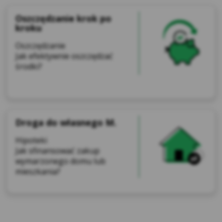
Oszczędzanie krok po
kroku
Oszczędzanie
Jak efektywnie oszczędzać
środki?
Droga do własnego M.
Hipoteki
Jak sfinansować zakup
wymarzonego domu lub
mieszkania?