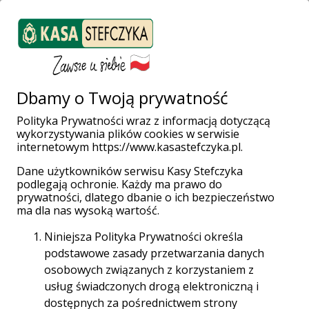
ZALOGUJ SIĘ
Załóż konto
Weź pożyczkę
Dbamy o Twoją prywatność
Polityka Prywatności wraz z informacją dotyczącą
wykorzystywania plików cookies w serwisie
internetowym https://www.kasastefczyka.pl.
Dane użytkowników serwisu Kasy Stefczyka
Zostałeś bezpiecznie
podlegają ochronie. Każdy ma prawo do
prywatności, dlatego dbanie o ich bezpieczeństwo
wylogowany z serwisu
ma dla nas wysoką wartość.
internetowego.
Niniejsza Polityka Prywatności określa
podstawowe zasady przetwarzania danych
Dziękujemy za skorzystanie z usługi
osobowych związanych z korzystaniem z
bankowości elektronicznej Kasy Stefczyka.
usług świadczonych drogą elektroniczną i
dostępnych za pośrednictwem strony
Zaloguj się ponownie