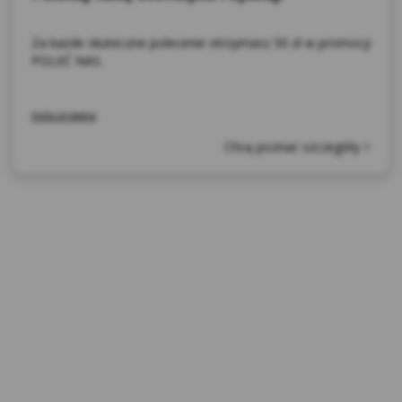
zewnętrzne – (ang. third parties cookies) np.
usługę Google Analytics, usługę Facebook
Za każde skuteczne polecenie otrzymasz 50 zł w promocji
POLEĆ NAS.
Pixel, wydawców reklamowych, serwerów
firm i dostawców usług (np. systemu
mailingowego albo map umieszczanych na
nota prawna
stronie) współpracujących z Serwisem
Chcę poznać szczegóły >
internetowym. Te pliki pozwalają między
innymi dostosowywać reklamy do preferencji
i zwyczajów Użytkowników, a także ocenić
skuteczność działań reklamowych (np. dzięki
zliczaniu, ile osób kliknęło w daną reklamę i
przeszło na stronę internetową
reklamodawcy).
*Zaufani Partnerzy Kasy to tzw. Serwisy
Partnerskie, czyli Google, Facebook, Chat, Hotjar,
Salesmenago.
Kasa Stefczyka wyróżnia pliki cookies: