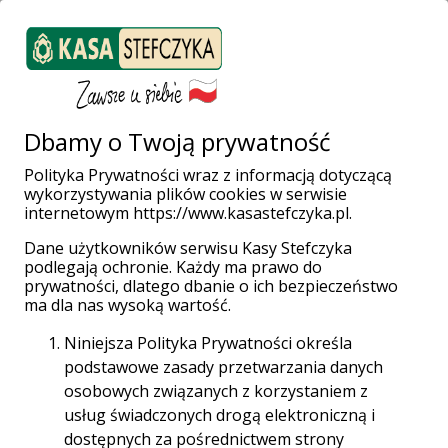
ZALOGUJ SIĘ
Załóż konto
Weź pożyczkę
Dbamy o Twoją prywatność
Polityka Prywatności wraz z informacją dotyczącą
wykorzystywania plików cookies w serwisie
Strona główna
Finanse bez tajemnic
Wszystko o pożyczkach
internetowym https://www.kasastefczyka.pl.
Poza oprocentowaniem: Przewodnik po dodatkowych opłatach w
pożyczce gotówkowej
Dane użytkowników serwisu Kasy Stefczyka
podlegają ochronie. Każdy ma prawo do
prywatności, dlatego dbanie o ich bezpieczeństwo
Data publikacji: 13-01-2025 | Treść jest aktualna na
ma dla nas wysoką wartość.
dzień: 09-01-2024
Niniejsza Polityka Prywatności określa
podstawowe zasady przetwarzania danych
osobowych związanych z korzystaniem z
usług świadczonych drogą elektroniczną i
dostępnych za pośrednictwem strony