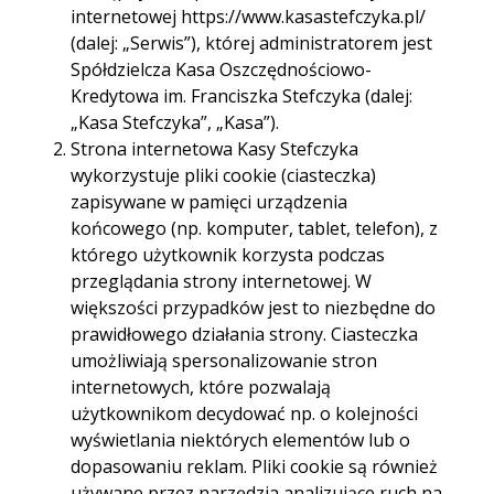
internetowej https://www.kasastefczyka.pl/
(dalej: „Serwis”), której administratorem jest
Spółdzielcza Kasa Oszczędnościowo-
Kredytowa im. Franciszka Stefczyka (dalej:
„Kasa Stefczyka”, „Kasa”).
Strona internetowa Kasy Stefczyka
wykorzystuje pliki cookie (ciasteczka)
zapisywane w pamięci urządzenia
końcowego (np. komputer, tablet, telefon), z
którego użytkownik korzysta podczas
przeglądania strony internetowej. W
większości przypadków jest to niezbędne do
Poza oprocentowaniem:
prawidłowego działania strony. Ciasteczka
umożliwiają spersonalizowanie stron
Przewodnik po
internetowych, które pozwalają
użytkownikom decydować np. o kolejności
dodatkowych opłatach
wyświetlania niektórych elementów lub o
dopasowaniu reklam. Pliki cookie są również
używane przez narzędzia analizujące ruch na