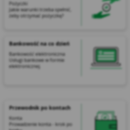
Pożyczki
Jakie warunki trzeba spełnić,
żeby otrzymać pożyczkę?
Bankowość na co dzień
Bankowość elektroniczna
Usługi bankowe w formie
elektronicznej.
Przewodnik po kontach
Konta
Prowadzenie konta - krok po