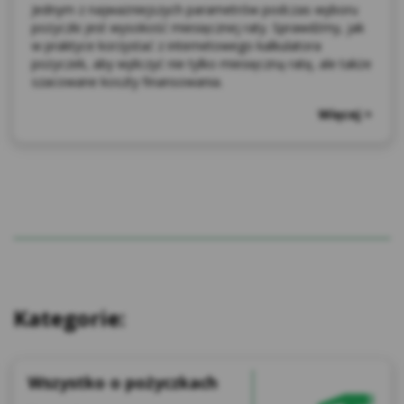
Jednym z najważniejszych parametrów podczas wyboru
pożyczki jest wysokość miesięcznej raty. Sprawdźmy, jak
w praktyce korzystać z internetowego kalkulatora
pożyczek, aby wyliczyć nie tylko miesięczną ratę, ale także
szacowane koszty finansowania.
Więcej >
Kategorie:
Wszystko o pożyczkach