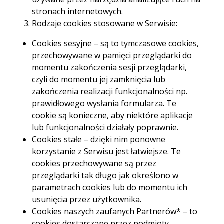
w pożyczce gotówkowej
stronach internetowych.
Rodzaje cookies stosowane w Serwisie:
Wybór między stałym a zmiennym
Cookies sesyjne – są to tymczasowe cookies,
oprocentowaniem kredytu hipotecznego to
przechowywane w pamięci przeglądarki do
jedna z decyzji, przed którą stają
momentu zakończenia sesji przeglądarki,
kredytobiorcy. Każde z tych rozwiązań ma
czyli do momentu jej zamknięcia lub
swoje wady i zalety. Warto dokładnie je
zakończenia realizacji funkcjonalności np.
przeanalizować przed podpisaniem umowy
prawidłowego wysłania formularza. Te
kredytowej.
cookie są konieczne, aby niektóre aplikacje
lub funkcjonalności działały poprawnie.
Cookies stałe – dzięki nim ponowne
korzystanie z Serwisu jest łatwiejsze. Te
cookies przechowywane są przez
Spis treści
przeglądarki tak długo jak określono w
parametrach cookies lub do momentu ich
usunięcia przez użytkownika.
Czym są dodatkowe opłaty w
Cookies naszych zaufanych Partnerów* – to
cookies dostarczane przez podmioty