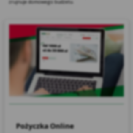
zrujnuje domowego budżetu.
przekazywanie danych było zgodne z
prawem. Ponadto stosowane są odpowiednie
zabezpieczenia w celu ich ochrony, w postaci
standardowych klauzul umownych
zatwierdzonych przez Komisję Europejską.
Na stronie internetowej Kasy wykorzystywane są
narzędzia (wtyczki) stosowane przez zaufanych
Partnerów takie jak Facebook Pixel i Google Tag
Manager, które mają możliwość przetwarzania
danych osobowych globalnie, włączając w to USA.
Może to nieść ze sobą potencjalne ryzyko niższej
ochrony niż ta przewidziana przez RODO, ze
względu na brak formalnej regulacji
potwierdzającej odpowiedni poziom ochrony oraz
brak adekwatnych środków zabezpieczających.
Władze mogą wykorzystać te dane do celów
inspekcyjnych, bez możliwości skorzystania z
legalnej ochrony.
Kasa Stefczyka zwraca uwagę Użytkownikom
Pożyczka Online
korzystającym z usługi bankowości