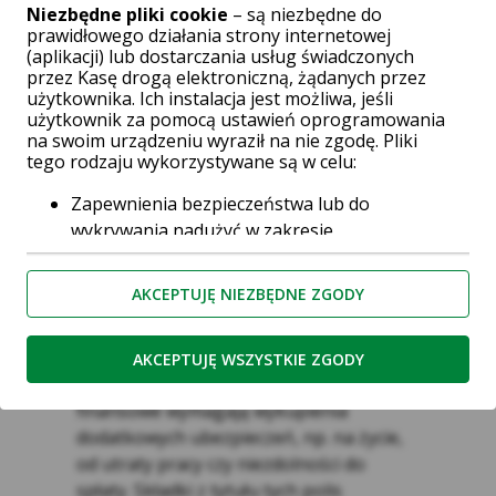
koszty administracyjne związane z
Niezbędne pliki cookie
– są niezbędne do
prawidłowego działania strony internetowej
rozpatrzeniem wniosku, weryfikacją
(aplikacji) lub dostarczania usług świadczonych
danych klienta i przygotowaniem umowy.
przez Kasę drogą elektroniczną, żądanych przez
Może mieć formę stałej kwoty lub być
użytkownika. Ich instalacja jest możliwa, jeśli
uzależniona od wysokości pożyczki.
użytkownik za pomocą ustawień oprogramowania
na swoim urządzeniu wyraził na nie zgodę. Pliki
Najczęściej jednak stanowi 1% od kwoty
tego rodzaju wykorzystywane są w celu:
udzielonego kredytu.
Zapewnienia bezpieczeństwa lub do
Marża – doliczana do oprocentowania
wykrywania nadużyć w zakresie
nominalnego, zwiększa całkowity koszt
uwierzytelniania w ramach strony
pożyczki. Jest to dodatkowy zysk
internetowej;
AKCEPTUJĘ NIEZBĘDNE ZGODY
pożyczkodawcy, rekompensujący
Zapewnienia odpowiedniego wyświetlania
ponoszone ryzyko.
strony (w zależności od wykorzystywanego
AKCEPTUJĘ WSZYSTKIE ZGODY
urządzenia);
Koszty
ubezpieczeń
– niektóre instytucje
Podtrzymania sesji użytkownika na
finansowe wymagają wykupienia
wnioskach, formularzach oraz po
dodatkowych ubezpieczeń, np. na życie,
zalogowaniu do serwisu
od utraty pracy czy niezdolności do
Zapamiętania wybranych przez użytkownika
spłaty. Składki z tytułu tych polis