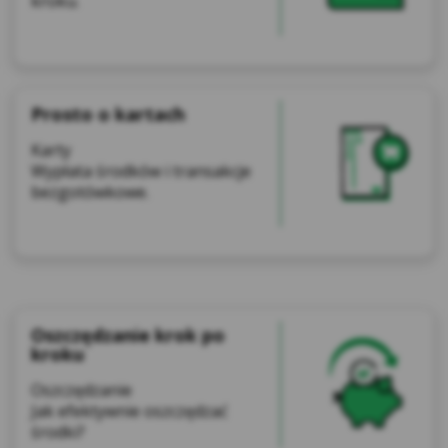
kroku.
Prosto o kartach
Karty
Wypłata środków i transakcje
bezgotówkowe.
Oszczędzanie krok po
kroku
Oszczędzanie
Jak efektywnie oszczędzać
środki?