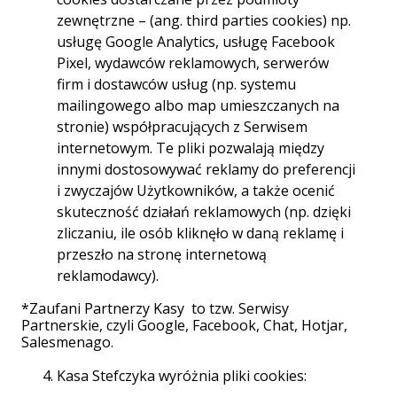
pożyczce gotówkowej?
zewnętrzne – (ang. third parties cookies) np.
Dodatkowe
opłaty w pożyczce gotówkowej
usługę Google Analytics, usługę Facebook
to wszelkie koszty ponoszone przez
Pixel, wydawców reklamowych, serwerów
pożyczkobiorcę poza odsetkami.
Ich
firm i dostawców usług (np. systemu
wysokość i rodzaj zależą od polityki danego
mailingowego albo map umieszczanych na
pożyczkodawcy oraz indywidualnych
parametrów
kredytu
, takich jak kwota, okres
stronie) współpracujących z Serwisem
spłaty czy ocena zdolności kredytowej klienta.
internetowym. Te pliki pozwalają między
Do najczęściej spotykanych dodatkowych opłat
innymi dostosowywać reklamy do preferencji
należą:
i zwyczajów Użytkowników, a także ocenić
skuteczność działań reklamowych (np. dzięki
Prowizja za udzielenie pożyczki –
zliczaniu, ile osób kliknęło w daną reklamę i
jednorazowa opłata, zazwyczaj wyrażona
przeszło na stronę internetową
jako procent od kwoty pożyczki. Stanowi
reklamodawcy).
bezpośredni przychód dla
pożyczkodawcy. Jej maksymalna
*Zaufani Partnerzy Kasy to tzw. Serwisy
wysokość jest regulowana przepisami
Partnerskie, czyli Google, Facebook, Chat, Hotjar,
Salesmenago.
prawa.
Kasa Stefczyka wyróżnia pliki cookies:
Opłata przygotowawcza – pokrywa