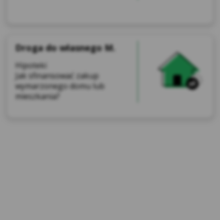
Droga do własnego M.
Hipoteki
Jak sfinansować zakup
wymarzonego domu lub
mieszkania?