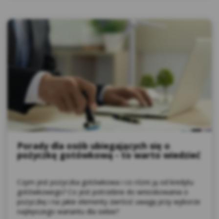
Porady dla osób ubiegających się o
pożyczkę gotówkową - to warto wiedzieć
Czym jest pożyczka gotówkowa i co różni ją od kredytu
gotówkowego? Co jest potrzebne do wnioskowania o
pożyczkę i na jakie elementy zwrócić uwagę przy wyborze
najlepszego wariantu dla siebie?