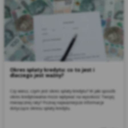
Okres spłaty kredytu: co to jest i
dlaczego jest ważny?
Czy wiesz, czym jest okres spłaty kredytu? W jaki sposób
okres kredytowania może wpływać na wysokość Twojej
miesięcznej raty? Poznaj najważniejsze informacje
dotyczące okresu spłaty kredytu.