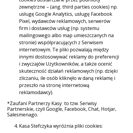
zewnętrzne – (ang. third parties cookies) np.
usługę Google Analytics, usługę Facebook
Posiadanie wymaganej przez kredytodawcę
Pixel, wydawców reklamowych, serwerów
zdolności kredytowej to niezbędny element
firm i dostawców usług (np. systemu
otrzymania pozytywnej decyzji kredytowej.
Czym jest w praktyce zdolność kredytowa i od
mailingowego albo map umieszczanych na
czego zależy?
stronie) współpracujących z Serwisem
internetowym. Te pliki pozwalają między
Czym jest zdolność
innymi dostosowywać reklamy do preferencji
kredytowa?
i zwyczajów Użytkowników, a także ocenić
skuteczność działań reklamowych (np. dzięki
Zdolność kredytowa to zdolność kredytobiorcy
zliczaniu, ile osób kliknęło w daną reklamę i
do spłaty zaciągniętego zobowiązania wraz z
przeszło na stronę internetową
dodatkowymi kosztami w terminach
wskazanych w harmonogramie spłat. Często
reklamodawcy).
określa się ją także jako maksymalną kwotę
*Zaufani Partnerzy Kasy to tzw. Serwisy
kredytu, jakiego może udzielić konkretna
Partnerskie, czyli Google, Facebook, Chat, Hotjar,
instytucja finansowa. Mówiąc w sporym
Salesmenago.
uproszczeniu, badając
zdolność kredytową
wnioskującego, analitycy wyliczają, czy przy
Kasa Stefczyka wyróżnia pliki cookies:
jego zarobkach i kosztach będzie w stanie