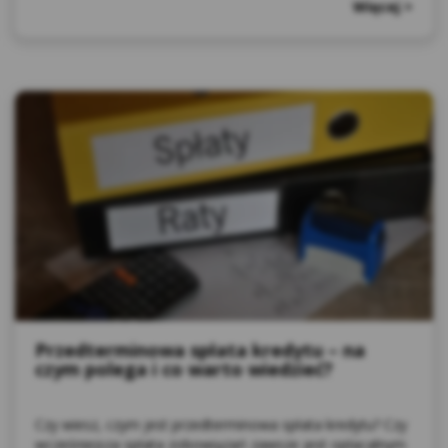
Więcej >
Przedterminowa spłata kredytu – na
czym polega i co warto wiedzieć?
Czy wiesz, czym jest przedterminowa spłata kredytu? Czy
wcześniejsza spłata zobowiązań zawsze jest opłacalnym