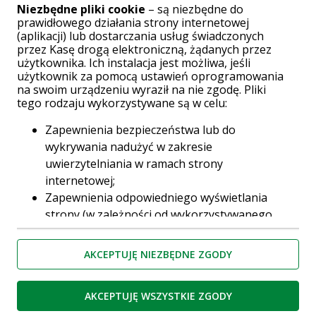
spłacać raty kredytu w terminie.
Niezbędne pliki cookie
– są niezbędne do
prawidłowego działania strony internetowej
(aplikacji) lub dostarczania usług świadczonych
przez Kasę drogą elektroniczną, żądanych przez
użytkownika. Ich instalacja jest możliwa, jeśli
użytkownik za pomocą ustawień oprogramowania
na swoim urządzeniu wyraził na nie zgodę. Pliki
tego rodzaju wykorzystywane są w celu:
Zapewnienia bezpieczeństwa lub do
wykrywania nadużyć w zakresie
uwierzytelniania w ramach strony
internetowej;
Zapewnienia odpowiedniego wyświetlania
strony (w zależności od wykorzystywanego
urządzenia);
Podtrzymania sesji użytkownika na
AKCEPTUJĘ NIEZBĘDNE ZGODY
wnioskach, formularzach oraz po
zalogowaniu do serwisu
AKCEPTUJĘ WSZYSTKIE ZGODY
Zapamiętania wybranych przez użytkownika
Kredyt Hipoteczny