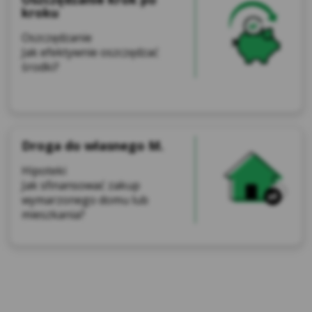
kroku
Oszczędzanie
Jak efektywnie oszczędzać
środki?
Droga do własnego M.
Hipoteki
Jak sfinansować zakup
wymarzonego domu lub
mieszkania?