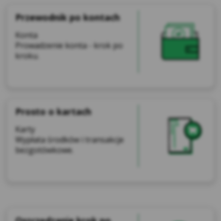
Przewodnik po kontach
Konta
Prowadzenie konta - krok po
kroku.
Prosto o kartach
Karty
Wypłata środków i transakcje
bezgotówkowe.
Oszczędzanie krok po