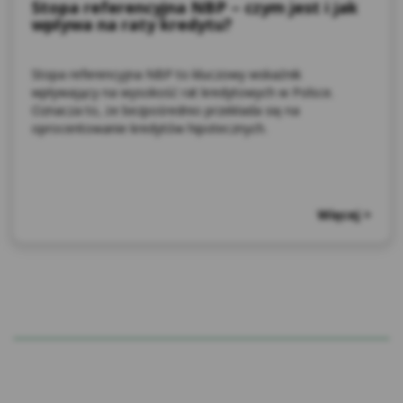
Stopa referencyjna NBP – czym jest i jak
wpływa na raty kredytu?
Stopa referencyjna NBP to kluczowy wskaźnik
wpływający na wysokość rat kredytowych w Polsce.
Oznacza to, że bezpośrednio przekłada się na
oprocentowanie kredytów hipotecznych.
Więcej >