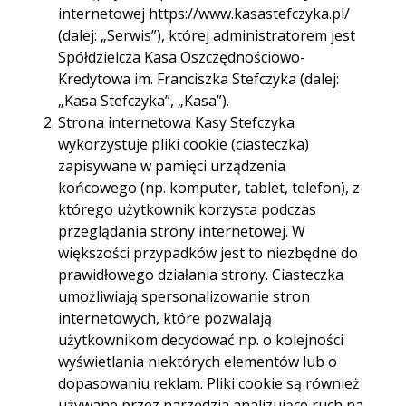
internetowej https://www.kasastefczyka.pl/
(dalej: „Serwis”), której administratorem jest
Spółdzielcza Kasa Oszczędnościowo-
Kredytowa im. Franciszka Stefczyka (dalej:
„Kasa Stefczyka”, „Kasa”).
Strona internetowa Kasy Stefczyka
wykorzystuje pliki cookie (ciasteczka)
zapisywane w pamięci urządzenia
końcowego (np. komputer, tablet, telefon), z
którego użytkownik korzysta podczas
Co to jest
przeglądania strony internetowej. W
większości przypadków jest to niezbędne do
zdolność
prawidłowego działania strony. Ciasteczka
umożliwiają spersonalizowanie stron
kredytowa i
internetowych, które pozwalają
użytkownikom decydować np. o kolejności
dlaczego jest
wyświetlania niektórych elementów lub o
dopasowaniu reklam. Pliki cookie są również
ważna przy
używane przez narzędzia analizujące ruch na