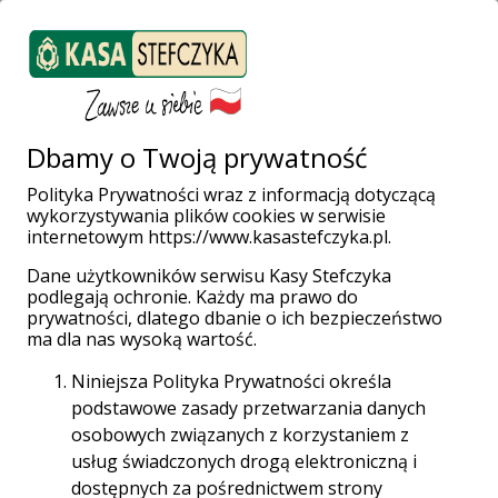
ZALOGUJ SIĘ
Załóż konto
Weź pożyczkę
Dbamy o Twoją prywatność
Polityka Prywatności wraz z informacją dotyczącą
wykorzystywania plików cookies w serwisie
Strona główna
Finanse bez tajemnic
Wszystko o pożyczkach
internetowym https://www.kasastefczyka.pl.
Co to jest zdolność kredytowa i dlaczego jest ważna przy ubieganiu
się o kredyt?
Dane użytkowników serwisu Kasy Stefczyka
podlegają ochronie. Każdy ma prawo do
prywatności, dlatego dbanie o ich bezpieczeństwo
Data publikacji: 25-03-2025 | Treść jest aktualna na
ma dla nas wysoką wartość.
dzień: 28-01-2025
Niniejsza Polityka Prywatności określa
podstawowe zasady przetwarzania danych
osobowych związanych z korzystaniem z
usług świadczonych drogą elektroniczną i
dostępnych za pośrednictwem strony