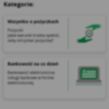
Kategorie:
Wszystko o pożyczkach
Pożyczki
Jakie warunki trzeba spełnić,
żeby otrzymać pożyczkę?
Bankowość na co dzień
Bankowość elektroniczna
Usługi bankowe w formie
elektronicznej.