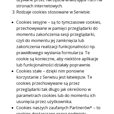
stronach internetowych.
ubieganiu się o
Rodzaje cookies stosowane w Serwisie:
kredyt?
Cookies sesyjne – są to tymczasowe cookies,
przechowywane w pamięci przeglądarki do
momentu zakończenia sesji przeglądarki,
czyli do momentu jej zamknięcia lub
Jak wskazują zapisy Ustawy o kredycie
zakończenia realizacji funkcjonalności np.
konsumenckim, przed zawarciem umowy
prawidłowego wysłania formularza. Te
kredytodawca ma obowiązek sprawdzenia
cookie są konieczne, aby niektóre aplikacje
zdolności kredytowej konsumenta. Czym jest
lub funkcjonalności działały poprawnie.
w praktyce zdolność kredytowa, jakie
Cookies stałe – dzięki nim ponowne
elementy na nią wpływają i czy można ją
korzystanie z Serwisu jest łatwiejsze. Te
poprawić? Podpowiadamy.
cookies przechowywane są przez
przeglądarki tak długo jak określono w
parametrach cookies lub do momentu ich
usunięcia przez użytkownika.
Cookies naszych zaufanych Partnerów* – to
Spis treści
cookies dostarczane przez podmioty