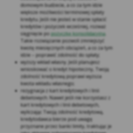
Użytkownika wykraczającymi poza normalne
domowym budżecie, a co za tym idzie
zagrożenia związane z korzystaniem z
większe możliwości terminowej spłaty
Internetu. Nie mniej jednak, Kasa zaleca
kredytu. Jeśli nie jesteś w stanie spłacić
Użytkownikom ostrożność i korzystanie z
kredytów i pożyczek wcześniej, rozważ
oprogramowania chroniącego komputer, w
sięgnięcie po
pożyczkę konsolidacyjną
.
szczególności z programów antywirusowych.
Takie rozwiązanie pozwoli zmniejszyć
Podanie przez Użytkowników ich danych
kwotę miesięcznych obciążeń, a co za tym
osobowych jest dobrowolne, jednakże
idzie – poprawić zdolność do spłaty;
korzystanie z niektórych funkcjonalności
wyższy wkład własny. Jeśli planujesz
Serwisu może być związane z koniecznością
wnioskować o kredyt hipoteczny, Twoją
podania danych, a tym samym niepodanie
zdolność kredytową poprawi wyższa
tych danych sprawi, że usługa nie będzie
kwota wkładu własnego;
mogła być świadczona lub możliwości
rezygnacja z kart kredytowych i linii
korzystania z oznaczonych funkcjonalności
debetowych. Nawet jeśli nie korzystasz z
będą ograniczone.
kart kredytowych i linii debetowych,
Niektóre dane osobowe Użytkowników
wyliczając Twoją zdolność kredytową,
Serwisu przekazywane są poza Europejski
kredytodawca bierze pod uwagę
Obszar Gospodarczy. Kasa Stefczyka
przyznane przez banki limity, traktując je
dochowuje należytej staranności, aby